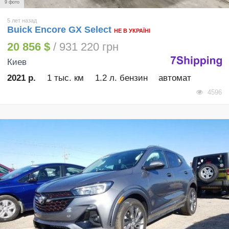
9 фото
5 лет назад
Buick Encore GX Select
НЕ В УКРАЇНІ
20 856 $
/ 931 220 грн
Киев
2021 р.
1 тыс. км
1.2 л. бензин
автомат
4596