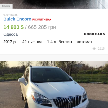
53 фото
6 лет назад
Buick Encore
РОЗМИТНЕНА
14 900 $
/ 665 285 грн
Одесса
2017 р.
42 тыс. км
1.4 л. бензин
автомат
1516