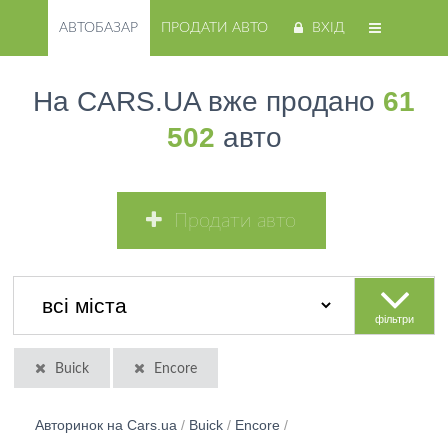
АВТОБАЗАР
ПРОДАТИ АВТО
ВХІД
На CARS.UA вже продано
61
502
авто
Продати авто
фільтри
Buick
Encore
Авторинок на Cars.ua
/
Buick
/
Encore
/