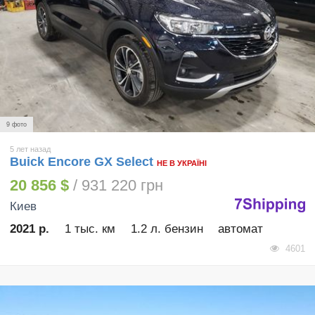
9 фото
5 лет назад
Buick Encore GX Select
НЕ В УКРАЇНІ
20 856 $
/ 931 220 грн
Киев
2021 р.
1 тыс. км
1.2 л. бензин
автомат
4601