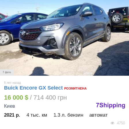
7 фото
5 лет назад
Buick Encore GX Select
РОЗМИТНЕНА
16 000 $
/ 714 400 грн
Киев
2021 р.
4 тыс. км
1.3 л. бензин
автомат
4750