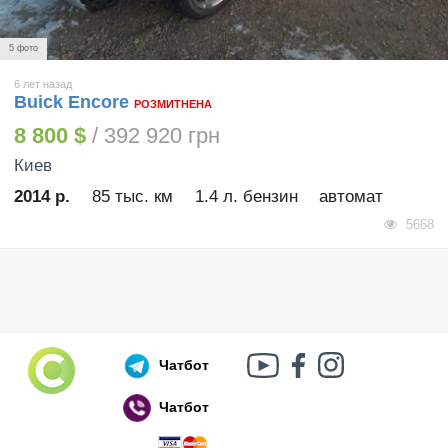
5 фото
6 лет назад
Buick Encore
РОЗМИТНЕНА
8 800 $
/ 392 920 грн
Киев
2014 р.
85 тыс. км
1.4 л. бензин
автомат
5668
Чатбот
Чатбот
Російський воєнний корабель, іди нах..й!