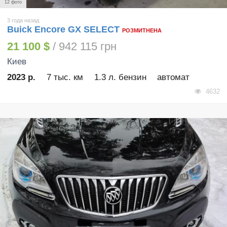
12 фото
3 года назад
Buick Encore GX SELECT
РОЗМИТНЕНА
21 100 $
/ 942 115 грн
Киев
2023 р.
7 тыс. км
1.3 л. бензин
автомат
4632