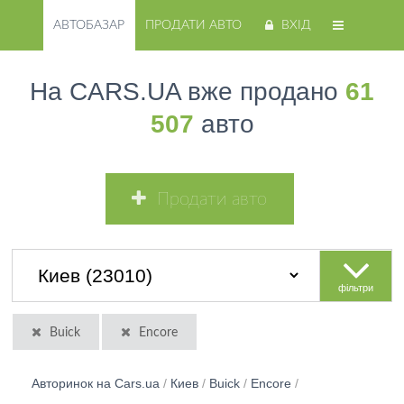
АВТОБАЗАР
ПРОДАТИ АВТО
ВХІД
На CARS.UA вже продано
61
507
авто
Продати авто
фільтри
Buick
Encore
Авторинок на Cars.ua
/
Киев
/
Buick
/
Encore
/