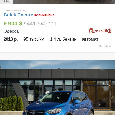
14 фото
6 месяцев назад
Buick Encore
РОЗМИТНЕНА
9 900 $
/ 441 540 грн
Одесса
2013 р.
95 тыс. км
1.4 л. бензин
автомат
2639