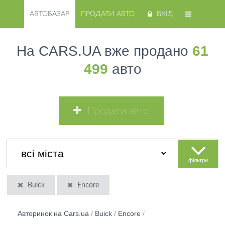
АВТОБАЗАР
ПРОДАТИ АВТО
ВХІД
На CARS.UA вже продано
61
499
авто
Продати авто
фільтри
Buick
Encore
Авторинок на Cars.ua
/
Buick
/
Encore
/