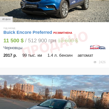
48 фото
год назад
Buick Encore Preferred
РОЗМИТНЕНА
11 500 $
/ 512 900 грн
13 600 $
Черновцы
2017 р.
99 тыс. км
1.4 л. бензин
автомат
2426