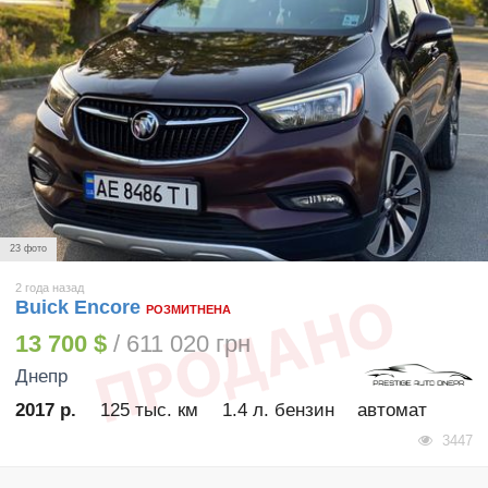
23 фото
2 года назад
Buick Encore
РОЗМИТНЕНА
13 700 $
/ 611 020 грн
Днепр
2017 р.
125 тыс. км
1.4 л. бензин
автомат
3447