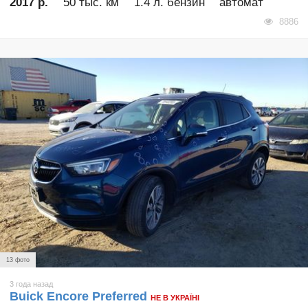
2017 р.
50 тыс. км
1.4 л. бензин
автомат
8886
13 фото
3 года назад
Buick Encore Preferred
НЕ В УКРАЇНІ