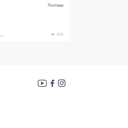
Полтава
..
4521