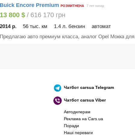
Buick Encore Premium
РОЗМИТНЕНА
7 лет назад
13 800 $
/ 616 170 грн
2014 р.
56 тыс. км
1.4 л. бензин
автомат
Предлагаю авто премиум класса, аналог Opel Mокка для.
Чатбот
carsua Telegram
Чатбот
carsua Viber
Автодилерам
Реклама на Cars.ua
Поради
Наші переваги