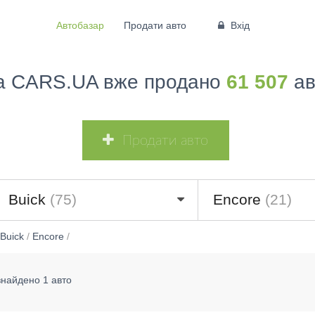
Автобазар
Продати авто
Вхід
а CARS.UA вже продано
61 507
ав
Продати авто
Buick
(75)
Encore
(21)
Buick
/
Encore
/
знайдено 1 авто