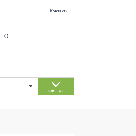
Контакти
то
фільтри