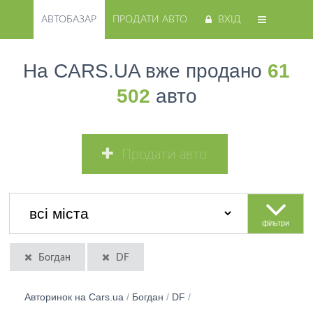
АВТОБАЗАР
ПРОДАТИ АВТО
ВХІД
На CARS.UA вже продано
61
502
авто
Продати авто
фільтри
Богдан
DF
Авторинок на Cars.ua
/
Богдан
/
DF
/