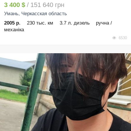
3 400 $
/ 151 640 грн
Умань
, Черкасская область
2005 р.
230 тыс. км
3.7 л. дизель
ручна /
механіка
6530