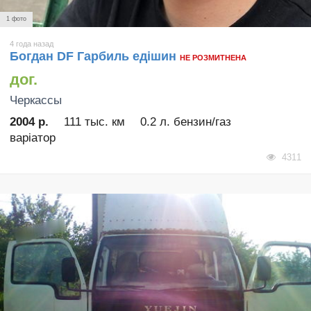
1 фото
4 года назад
Богдан DF Гарбиль едішин
НЕ РОЗМИТНЕНА
дог.
Черкассы
2004 р.
111 тыс. км
0.2 л. бензин/газ
варіатор
4311