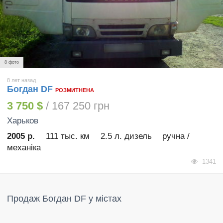
8 фото
8 лет назад
Богдан DF
РОЗМИТНЕНА
3 750 $
/ 167 250 грн
Харьков
2005 р.
111 тыс. км
2.5 л. дизель
ручна /
механіка
1341
Продаж Богдан DF у містах