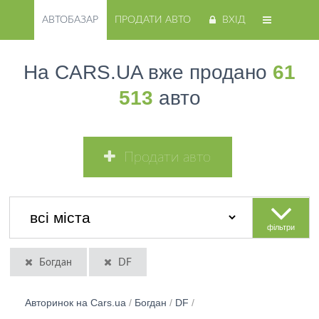
АВТОБАЗАР
ПРОДАТИ АВТО
ВХІД
На CARS.UA вже продано
61
513
авто
Продати авто
фільтри
Богдан
DF
Авторинок на Cars.ua
/
Богдан
/
DF
/