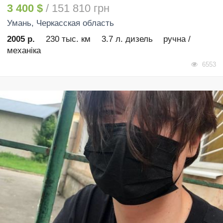
3 400 $
/ 151 810 грн
Умань
, Черкасская область
2005 р.
230 тыс. км
3.7 л. дизель
ручна /
механіка
6553