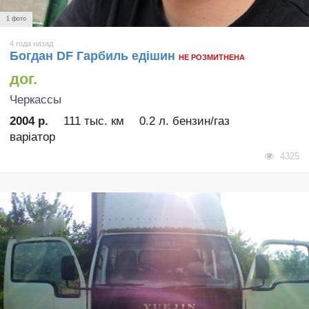
1 фото
4 года назад
Богдан DF Гарбиль едішин
НЕ РОЗМИТНЕНА
дог.
Черкассы
2004 р.
111 тыс. км
0.2 л. бензин/газ
варіатор
4325