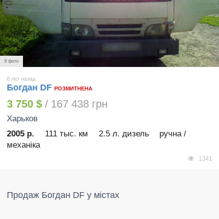
8 фото
8 лет назад
Богдан DF
РОЗМИТНЕНА
3 750 $
/ 167 438 грн
Харьков
2005 р.
111 тыс. км
2.5 л. дизель
ручна /
механіка
1341
Продаж Богдан DF у містах