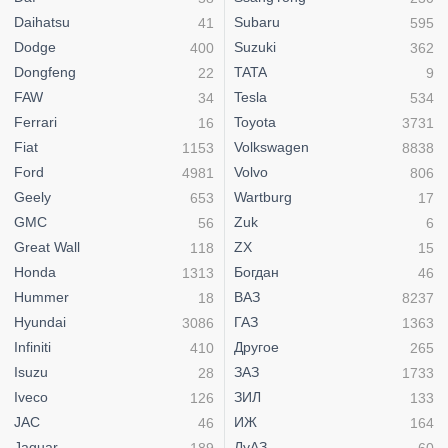
Daihatsu
Subaru
41
595
Dodge
Suzuki
400
362
Dongfeng
TATA
22
9
FAW
Tesla
34
534
Ferrari
Toyota
16
3731
Fiat
Volkswagen
1153
8838
Ford
Volvo
4981
806
Geely
Wartburg
653
17
GMC
Zuk
56
6
Great Wall
ZX
118
15
Honda
Богдан
1313
46
Hummer
ВАЗ
18
8237
Hyundai
ГАЗ
3086
1363
Infiniti
Другое
410
265
Isuzu
ЗАЗ
28
1733
Iveco
ЗИЛ
126
133
JAC
ИЖ
46
164
Jaguar
ЛуАЗ
189
60