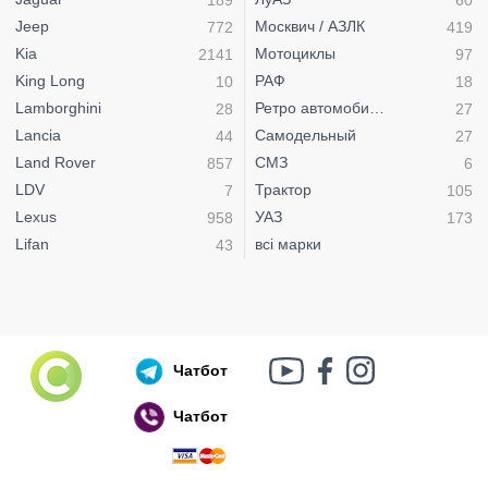
Jeep
Москвич / АЗЛК
772
419
Kia
Мотоциклы
2141
97
King Long
РАФ
10
18
Lamborghini
Ретро автомобили
28
27
Lancia
Самодельный
44
27
Land Rover
СМЗ
857
6
LDV
Трактор
7
105
Lexus
УАЗ
958
173
Lifan
всі марки
43
Чатбот
Чатбот
Російський воєнний корабель, іди нах..й!
🇷🇺 🚢 🖕 PS: Таки пішов 🎉