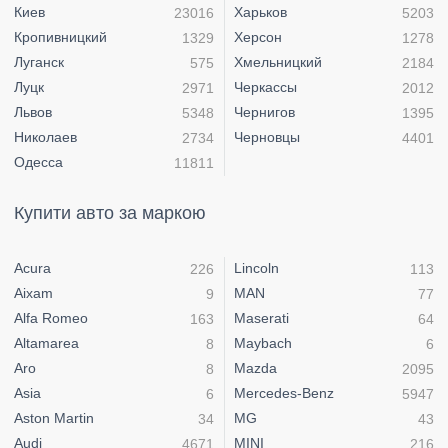
Киев
Харьков
23016
5203
Кропивницкий
Херсон
1329
1278
Луганск
Хмельницкий
575
2184
Луцк
Черкассы
2971
2012
Львов
Чернигов
5348
1395
Николаев
Черновцы
2734
4401
Одесса
11811
Купити авто за маркою
Acura
Lincoln
226
113
Aixam
MAN
9
77
Alfa Romeo
Maserati
163
64
Altamarea
Maybach
8
6
Aro
Mazda
8
2095
Asia
Mercedes-Benz
6
5947
Aston Martin
MG
34
43
Audi
MINI
4671
216