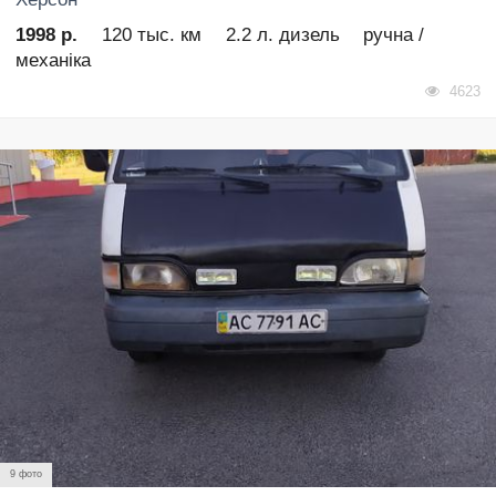
1998 р.
120 тыс. км
2.2 л. дизель
ручна /
механіка
4623
9 фото