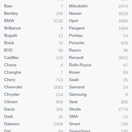
Baw
Mitsubishi
7
2474
Bentley
Nissan
100
3528
BMW
Opel
5132
3980
Brilliance
Peugeot
8
1604
Bugatti
Pontiac
12
14
Buick
Porsche
75
659
BYD
Ravon
95
36
Cadillac
Renault
119
3815
Chana
Rolls-Royce
8
47
Changhe
Rover
7
69
Chery
Saab
713
25
Chevrolet
Samand
2063
24
Chrysler
Samsung
214
9
Citroen
Seat
954
306
Dacia
Skoda
306
2774
Dadi
SMA
25
12
Daewoo
Smart
2409
199
Daf
SsangYong
58
230