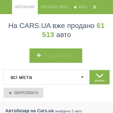
АВТОБАЗАР
ПРОДАТИ АВТО
ВХІД
На CARS.UA вже продано
61
513
авто
Продати авто
фільтри
380993280676
Автобазар на Cars.ua
знайдено 2 авто