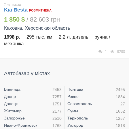
7 лет назад
Kia Besta
РОЗМИТНЕНА
1 850 $
/ 82 603 грн
Каховка
, Херсонская область
1998 р.
295 тыс. км
2.2 л. дизель
ручна /
механіка
1
6280
Автобазар у містах
Винница
Полтава
2453
2495
Днепр
Ровно
7257
1834
Донецк
Севастополь
1751
27
Житомир
Сумы
2177
1652
Запорожье
Тернополь
2510
1257
Ивано-Франковск
Ужгород
1768
1818