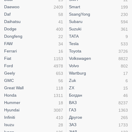
Daewoo
Smart
2409
199
Daf
SsangYong
58
230
Daihatsu
Subaru
41
594
Dodge
Suzuki
400
361
Dongfeng
TATA
22
9
FAW
Tesla
34
533
Ferrari
Toyota
16
3726
Fiat
Volkswagen
1153
8822
Ford
Volvo
4978
802
Geely
Wartburg
653
17
GMC
Zuk
56
6
Great Wall
ZX
118
15
Honda
Богдан
1311
46
Hummer
ВАЗ
18
8237
Hyundai
ГАЗ
3087
1363
Infiniti
Другое
410
265
Isuzu
ЗАЗ
28
1733