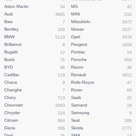
Aston Martin
MG
34
42
Audi
MINI
4665
216
Baw
Mitsubishi
7
2472
Bentley
Nissan
100
3527
BMW
Opel
5123
3978
Brilliance
Peugeot
8
1604
Bugatti
Pontiac
12
14
Buick
Porsche
75
659
BYD
Ravon
96
36
Cadillac
Renault
119
3812
Chana
Rolls-Royce
8
47
Changhe
Rover
7
69
Chery
Saab
713
25
Chevrolet
Samand
2063
24
Chrysler
Samsung
214
9
Citroen
Seat
954
306
Dacia
Skoda
306
2771
Dadi
SMA
25
12