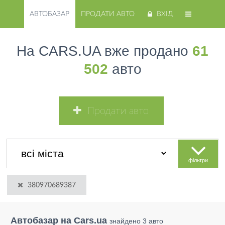
АВТОБАЗАР
ПРОДАТИ АВТО
ВХІД
На CARS.UA вже продано
61
502
авто
Продати авто
фільтри
380970689387
Автобазар на Cars.ua
знайдено 3 авто