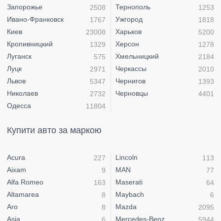
Запорожье
Тернополь
2508
1253
Ивано-Франковск
Ужгород
1767
1818
Киев
Харьков
23008
5200
Кропивницкий
Херсон
1329
1278
Луганск
Хмельницкий
575
2184
Луцк
Черкассы
2971
2010
Львов
Чернигов
5347
1393
Николаев
Черновцы
2732
4401
Одесса
11804
Купити авто за маркою
Acura
Lincoln
227
113
Aixam
MAN
9
77
Alfa Romeo
Maserati
163
64
Altamarea
Maybach
8
6
Aro
Mazda
8
2095
Asia
Mercedes-Benz
6
5944