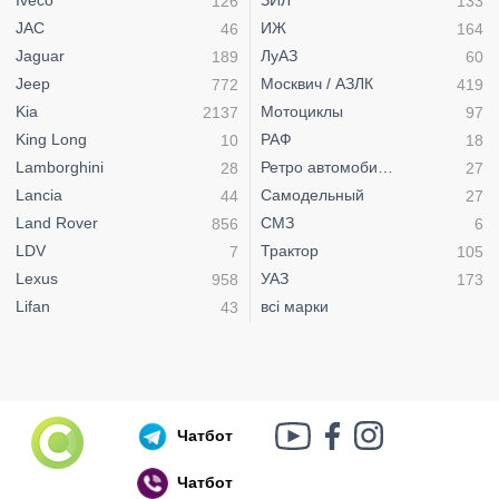
Iveco
ЗИЛ
126
133
JAC
ИЖ
46
164
Jaguar
ЛуАЗ
189
60
Jeep
Москвич / АЗЛК
772
419
Kia
Мотоциклы
2137
97
King Long
РАФ
10
18
Lamborghini
Ретро автомобили
28
27
Lancia
Самодельный
44
27
Land Rover
СМЗ
856
6
LDV
Трактор
7
105
Lexus
УАЗ
958
173
Lifan
всі марки
43
Чатбот
Чатбот