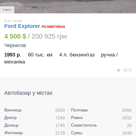
4 фото
8 лет назад
Ford Explorer
РОЗМИТНЕНА
4 500 $
/ 200 925 грн
Чернигов
1993 р.
60 тыс. км
4 л. бензин/газ
ручна /
механіка
5674
Автобазар у містах
Винница
Полтава
2450
2494
Днепр
Ровно
7240
1832
Донецк
Севастополь
1745
26
Житомир
Сумы
2178
1648