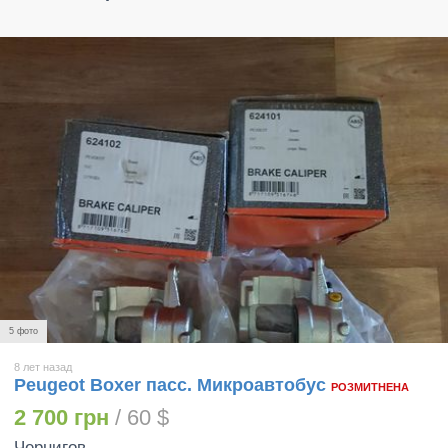
5 фото
8 лет назад
Peugeot Boxer пасс. Микроавтобус
РОЗМИТНЕНА
2 700 грн
/ 60 $
Чернигов