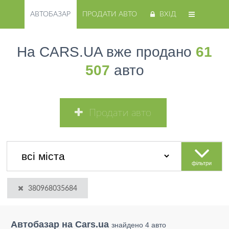
АВТОБАЗАР
ПРОДАТИ АВТО
ВХІД
На CARS.UA вже продано
61
507
авто
Продати авто
фільтри
380968035684
Автобазар на Cars.ua
знайдено 4 авто