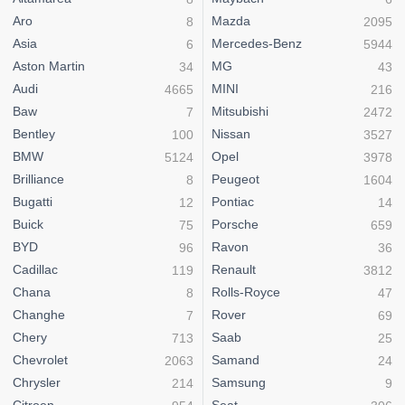
Aro
Mazda
8
2095
Asia
Mercedes-Benz
6
5944
Aston Martin
MG
34
43
Audi
MINI
4665
216
Baw
Mitsubishi
7
2472
Bentley
Nissan
100
3527
BMW
Opel
5124
3978
Brilliance
Peugeot
8
1604
Bugatti
Pontiac
12
14
Buick
Porsche
75
659
BYD
Ravon
96
36
Cadillac
Renault
119
3812
Chana
Rolls-Royce
8
47
Changhe
Rover
7
69
Chery
Saab
713
25
Chevrolet
Samand
2063
24
Chrysler
Samsung
214
9