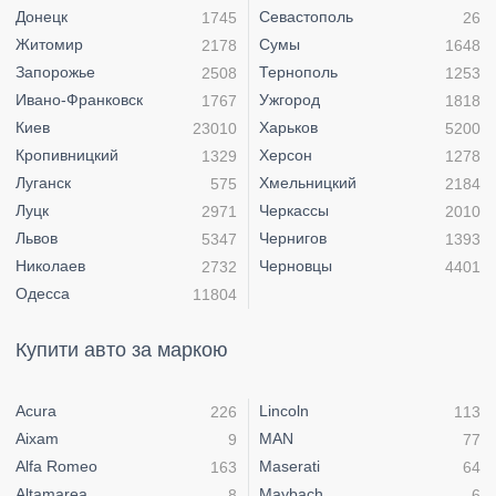
Донецк
Севастополь
1745
26
Житомир
Сумы
2178
1648
Запорожье
Тернополь
2508
1253
Ивано-Франковск
Ужгород
1767
1818
Киев
Харьков
23010
5200
Кропивницкий
Херсон
1329
1278
Луганск
Хмельницкий
575
2184
Луцк
Черкассы
2971
2010
Львов
Чернигов
5347
1393
Николаев
Черновцы
2732
4401
Одесса
11804
Купити авто за маркою
Acura
Lincoln
226
113
Aixam
MAN
9
77
Alfa Romeo
Maserati
163
64
Altamarea
Maybach
8
6