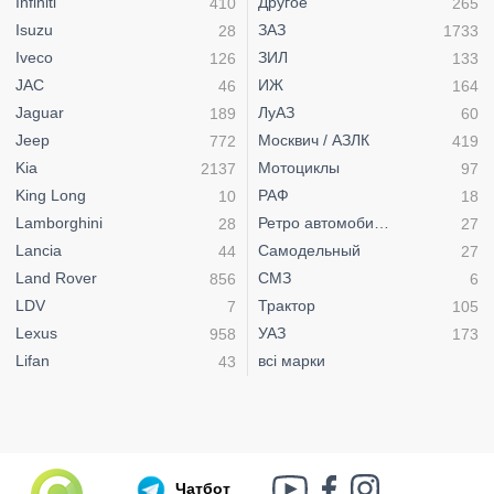
Infiniti
Другое
410
265
Isuzu
ЗАЗ
28
1733
Iveco
ЗИЛ
126
133
JAC
ИЖ
46
164
Jaguar
ЛуАЗ
189
60
Jeep
Москвич / АЗЛК
772
419
Kia
Мотоциклы
2137
97
King Long
РАФ
10
18
Lamborghini
Ретро автомобили
28
27
Lancia
Самодельный
44
27
Land Rover
СМЗ
856
6
LDV
Трактор
7
105
Lexus
УАЗ
958
173
Lifan
всі марки
43
Чатбот