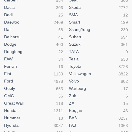
Citroen
Seat
954
306
Dacia
Skoda
306
2772
Dadi
SMA
25
12
Daewoo
Smart
2409
199
Daf
SsangYong
58
230
Daihatsu
Subaru
41
594
Dodge
Suzuki
400
361
Dongfeng
TATA
22
9
FAW
Tesla
34
533
Ferrari
Toyota
16
3726
Fiat
Volkswagen
1153
8822
Ford
Volvo
4978
802
Geely
Wartburg
653
17
GMC
Zuk
56
6
Great Wall
ZX
118
15
Honda
Богдан
1311
46
Hummer
ВАЗ
18
8237
Hyundai
ГАЗ
3087
1363