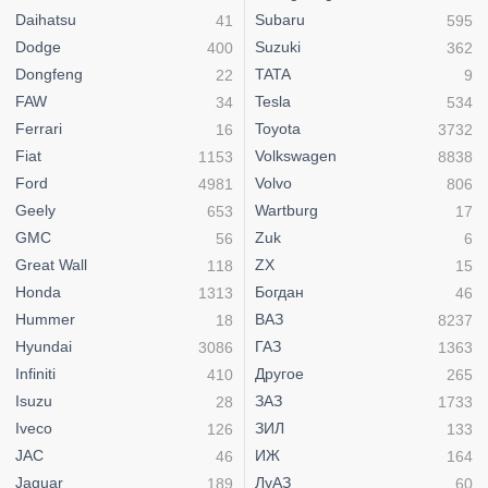
Daihatsu
Subaru
41
595
Dodge
Suzuki
400
362
Dongfeng
TATA
22
9
FAW
Tesla
34
534
Ferrari
Toyota
16
3732
Fiat
Volkswagen
1153
8838
Ford
Volvo
4981
806
Geely
Wartburg
653
17
GMC
Zuk
56
6
Great Wall
ZX
118
15
Honda
Богдан
1313
46
Hummer
ВАЗ
18
8237
Hyundai
ГАЗ
3086
1363
Infiniti
Другое
410
265
Isuzu
ЗАЗ
28
1733
Iveco
ЗИЛ
126
133
JAC
ИЖ
46
164
Jaguar
ЛуАЗ
189
60