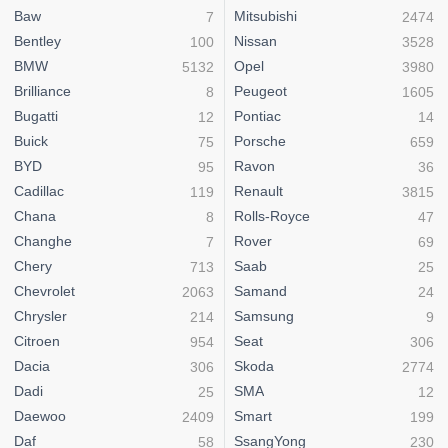
Baw
Mitsubishi
7
2474
Bentley
Nissan
100
3528
BMW
Opel
5132
3980
Brilliance
Peugeot
8
1605
Bugatti
Pontiac
12
14
Buick
Porsche
75
659
BYD
Ravon
95
36
Cadillac
Renault
119
3815
Chana
Rolls-Royce
8
47
Changhe
Rover
7
69
Chery
Saab
713
25
Chevrolet
Samand
2063
24
Chrysler
Samsung
214
9
Citroen
Seat
954
306
Dacia
Skoda
306
2774
Dadi
SMA
25
12
Daewoo
Smart
2409
199
Daf
SsangYong
58
230