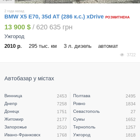
2 года назад
BMW X5 E70, 35d AT (286 к.с.) xDrive
РОЗМИТНЕНА
13 900 $
/ 620 635 грн
Ужгород
2010 р.
295 тыс. км
3 л. дизель
автомат
3722
Автобазар у містах
Винница
Полтава
2453
2495
Днепр
Ровно
7258
1834
Донецк
Севастополь
1751
27
Житомир
Сумы
2177
1652
Запорожье
Тернополь
2510
1257
Ивано-Франковск
Ужгород
1768
1818