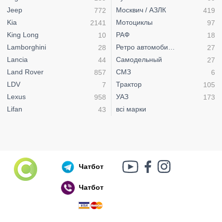
Jeep
Москвич / АЗЛК
772
419
Kia
Мотоциклы
2141
97
King Long
РАФ
10
18
Lamborghini
Ретро автомобили
28
27
Lancia
Самодельный
44
27
Land Rover
СМЗ
857
6
LDV
Трактор
7
105
Lexus
УАЗ
958
173
Lifan
всі марки
43
Чатбот
Чатбот
Російський воєнний корабель, іди нах..й!
🇷🇺 🚢 🖕 PS: Таки пішов 🎉