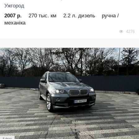
Ужгород
2007 р.
270 тыс. км
2.2 л. дизель
ручна /
механіка
4276
8 фото