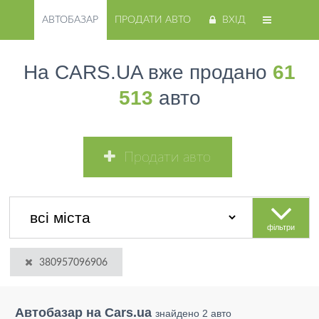
АВТОБАЗАР
ПРОДАТИ АВТО
ВХІД
На CARS.UA вже продано
61
513
авто
Продати авто
фільтри
380957096906
Автобазар на Cars.ua
знайдено 2 авто