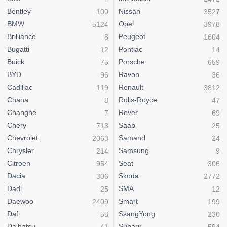
Bentley
Nissan
100
3527
BMW
Opel
5124
3978
Brilliance
Peugeot
8
1604
Bugatti
Pontiac
12
14
Buick
Porsche
75
659
BYD
Ravon
96
36
Cadillac
Renault
119
3812
Chana
Rolls-Royce
8
47
Changhe
Rover
7
69
Chery
Saab
713
25
Chevrolet
Samand
2063
24
Chrysler
Samsung
214
9
Citroen
Seat
954
306
Dacia
Skoda
306
2772
Dadi
SMA
25
12
Daewoo
Smart
2409
199
Daf
SsangYong
58
230
Daihatsu
Subaru
41
594