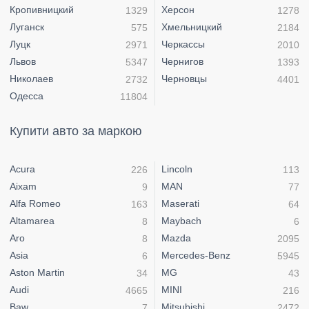
Кропивницкий
Херсон
1329
1278
Луганск
Хмельницкий
575
2184
Луцк
Черкассы
2971
2010
Львов
Чернигов
5347
1393
Николаев
Черновцы
2732
4401
Одесса
11804
Купити авто за маркою
Acura
Lincoln
226
113
Aixam
MAN
9
77
Alfa Romeo
Maserati
163
64
Altamarea
Maybach
8
6
Aro
Mazda
8
2095
Asia
Mercedes-Benz
6
5945
Aston Martin
MG
34
43
Audi
MINI
4665
216
Baw
Mitsubishi
7
2472