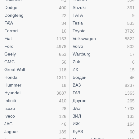
Dodge
Suzuki
400
361
Dongfeng
TATA
22
9
FAW
Tesla
34
533
Ferrari
Toyota
16
3726
Fiat
Volkswagen
1153
8822
Ford
Volvo
4978
802
Geely
Wartburg
653
17
GMC
Zuk
56
6
Great Wall
ZX
118
15
Honda
Богдан
1311
46
Hummer
ВАЗ
18
8237
Hyundai
ГАЗ
3087
1363
Infiniti
Другое
410
265
Isuzu
ЗАЗ
28
1733
Iveco
ЗИЛ
126
133
JAC
ИЖ
46
164
Jaguar
ЛуАЗ
189
60