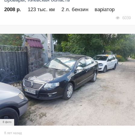
2008 р.
123 тыс. км
2 л. бензин
варіатор
6039
8 фото
8 лет назад