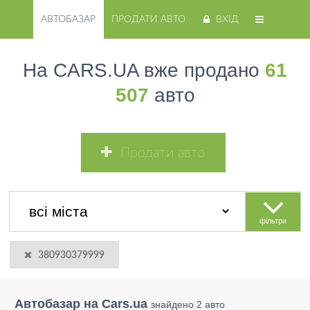
АВТОБАЗАР
ПРОДАТИ АВТО
ВХІД
На CARS.UA вже продано
61
507
авто
Продати авто
фільтри
380930379999
Автобазар на Cars.ua
знайдено 2 авто