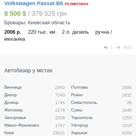
Volkswagen Passat B6
РОЗМИТНЕНА
8 500 $
/ 379 525 грн
Бровары
, Киевская область
2006 р.
220 тыс. км
2 л. дизель
ручна /
механіка
1
4810
Автобазар у містах
Винница
Полтава
2450
2494
Днепр
Ровно
7240
1832
Донецк
Севастополь
1745
26
Житомир
Сумы
2178
1648
Запорожье
Тернополь
2508
1253
Ивано-Франковск
Ужгород
1767
1818
Киев
Харьков
23011
5200