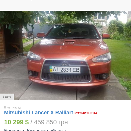
5 фото
8 лет назад
Mitsubishi Lancer X Ralliart
РОЗМИТНЕНА
10 299 $
/ 459 850 грн
Бровары
, Киевская область