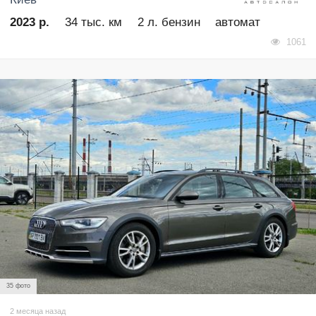
2023 р.
34 тыс. км
2 л. бензин
автомат
1061
35 фото
2 месяца назад