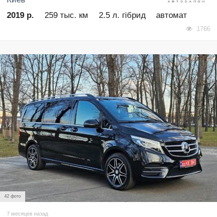
2019 р.
259 тыс. км
2.5 л. гібрид
автомат
1766
42 фото
7 месяцев назад