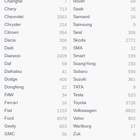
Changhe
Rover
7
69
Chery
Saab
713
25
Chevrolet
Samand
2063
24
Chrysler
Samsung
214
9
Citroen
Seat
954
306
Dacia
Skoda
306
2771
Dadi
SMA
25
12
Daewoo
Smart
2409
199
Daf
SsangYong
58
230
Daihatsu
Subaru
41
594
Dodge
Suzuki
400
361
Dongfeng
TATA
22
9
FAW
Tesla
34
533
Ferrari
Toyota
16
3726
Fiat
Volkswagen
1153
8822
Ford
Volvo
4978
802
Geely
Wartburg
653
17
GMC
Zuk
56
6