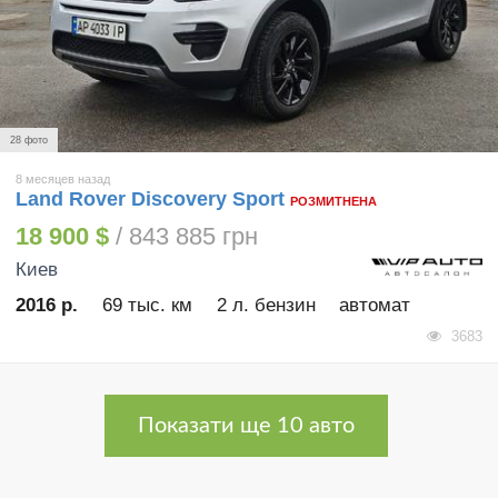
28 фото
8 месяцев назад
Land Rover Discovery Sport
РОЗМИТНЕНА
18 900 $
/ 843 885 грн
Киев
2016 р.
69 тыс. км
2 л. бензин
автомат
3683
Показати ще 10 авто