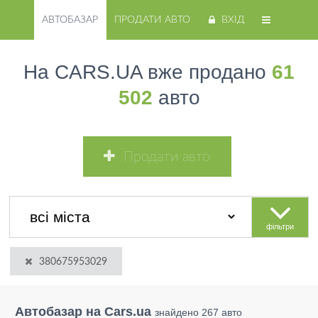
АВТОБАЗАР
ПРОДАТИ АВТО
ВХІД
На CARS.UA вже продано
61
502
авто
Продати авто
фільтри
380675953029
Автобазар на Cars.ua
знайдено 267 авто