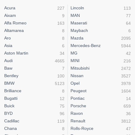
Acura
Lincoln
227
113
Aixam
MAN
9
77
Alfa Romeo
Maserati
163
64
Altamarea
Maybach
8
6
Aro
Mazda
8
2095
Asia
Mercedes-Benz
6
5944
Aston Martin
MG
34
42
Audi
MINI
4665
216
Baw
Mitsubishi
7
2472
Bentley
Nissan
100
3527
BMW
Opel
5123
3978
Brilliance
Peugeot
8
1604
Bugatti
Pontiac
12
14
Buick
Porsche
75
659
BYD
Ravon
96
36
Cadillac
Renault
119
3812
Chana
Rolls-Royce
8
47