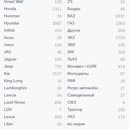
Great Wall
ZX
118
15
Honda
Богдан
1311
46
Hummer
ВАЗ
18
8237
Hyundai
ГАЗ
3087
1363
Infiniti
Другое
410
265
Isuzu
ЗАЗ
28
1733
Iveco
ЗИЛ
126
133
JAC
ИЖ
46
164
Jaguar
ЛуАЗ
189
60
Jeep
Москвич / АЗЛК
772
419
Kia
Мотоциклы
2137
97
King Long
РАФ
10
18
Lamborghini
Ретро автомобили
28
27
Lancia
Самодельный
44
27
Land Rover
СМЗ
856
6
LDV
Трактор
7
105
Lexus
УАЗ
958
173
Lifan
всі марки
43