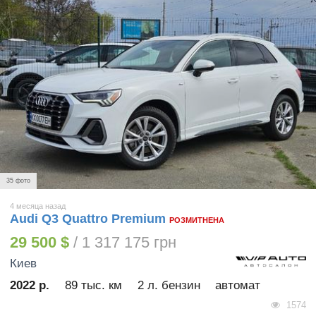
35 фото
4 месяца назад
Audi Q3 Quattro Premium
РОЗМИТНЕНА
29 500 $
/ 1 317 175 грн
Киев
2022 р.
89 тыс. км
2 л. бензин
автомат
1574