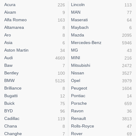
Acura
Lincoln
226
113
Aixam
MAN
9
77
Alfa Romeo
Maserati
163
64
Altamarea
Maybach
8
6
Aro
Mazda
8
2095
Asia
Mercedes-Benz
6
5946
Aston Martin
MG
34
43
Audi
MINI
4669
216
Baw
Mitsubishi
7
2472
Bentley
Nissan
100
3527
BMW
Opel
5126
3979
Brilliance
Peugeot
8
1604
Bugatti
Pontiac
12
14
Buick
Porsche
75
659
BYD
Ravon
96
36
Cadillac
Renault
119
3813
Chana
Rolls-Royce
8
47
Changhe
Rover
7
69