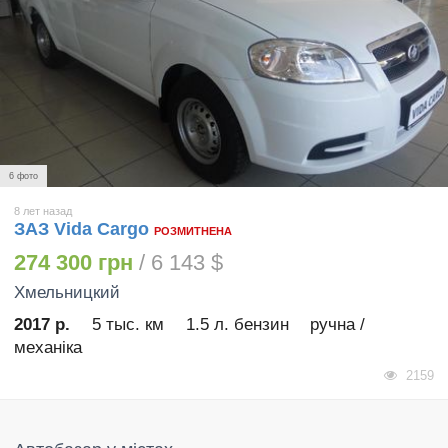
6 фото
8 лет назад
ЗАЗ Vida Cargo
РОЗМИТНЕНА
274 300 грн
/ 6 143 $
Хмельницкий
2017 р.
5 тыс. км
1.5 л. бензин
ручна /
механіка
2159