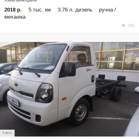
2018 р.
5 тыс. км
3.76 л. дизель
ручна /
механіка
495
5 фото