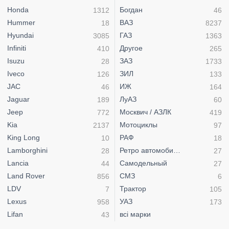
Honda
Богдан
1312
46
Hummer
ВАЗ
18
8237
Hyundai
ГАЗ
3085
1363
Infiniti
Другое
410
265
Isuzu
ЗАЗ
28
1733
Iveco
ЗИЛ
126
133
JAC
ИЖ
46
164
Jaguar
ЛуАЗ
189
60
Jeep
Москвич / АЗЛК
772
419
Kia
Мотоциклы
2137
97
King Long
РАФ
10
18
Lamborghini
Ретро автомобили
28
27
Lancia
Самодельный
44
27
Land Rover
СМЗ
856
6
LDV
Трактор
7
105
Lexus
УАЗ
958
173
Lifan
всі марки
43