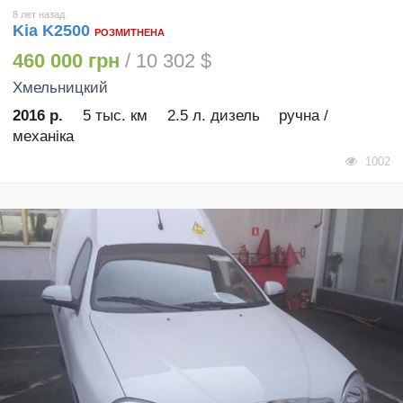
8 лет назад
Kia K2500
РОЗМИТНЕНА
460 000 грн
/ 10 302 $
Хмельницкий
2016 р.
5 тыс. км
2.5 л. дизель
ручна /
механіка
1002