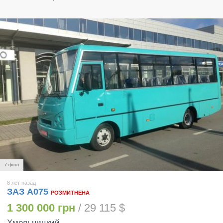
7 фото
8 лет назад
ЗАЗ A075
РОЗМИТНЕНА
1 300 000 грн
/ 29 115 $
Хмельницкий