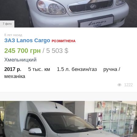
7 фото
8 лет назад
ЗАЗ Lanos Cargo
РОЗМИТНЕНА
245 700 грн
/ 5 503 $
Хмельницкий
2017 р.
5 тыс. км
1.5 л. бензин/газ
ручна /
механіка
1222