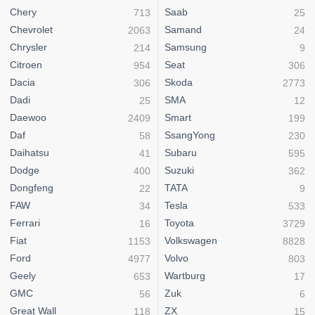
Chery
Saab
713
25
Chevrolet
Samand
2063
24
Chrysler
Samsung
214
9
Citroen
Seat
954
306
Dacia
Skoda
306
2773
Dadi
SMA
25
12
Daewoo
Smart
2409
199
Daf
SsangYong
58
230
Daihatsu
Subaru
41
595
Dodge
Suzuki
400
362
Dongfeng
TATA
22
9
FAW
Tesla
34
533
Ferrari
Toyota
16
3729
Fiat
Volkswagen
1153
8828
Ford
Volvo
4977
803
Geely
Wartburg
653
17
GMC
Zuk
56
6
Great Wall
ZX
118
15