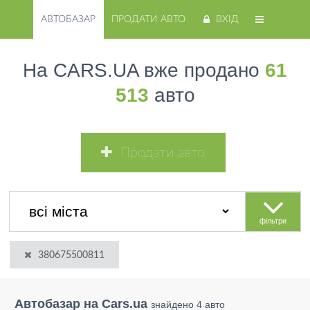
АВТОБАЗАР
ПРОДАТИ АВТО
ВХІД
На CARS.UA вже продано
61
513
авто
Продати авто
фільтри
380675500811
Автобазар на Cars.ua
знайдено 4 авто