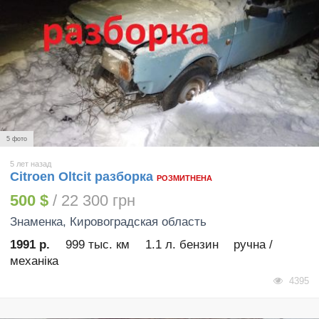
5 фото
5 лет назад
Citroen Oltcit разборка
РОЗМИТНЕНА
500 $
/ 22 300 грн
Знаменка
, Кировоградская область
1991 р.
999 тыс. км
1.1 л. бензин
ручна /
механіка
4395