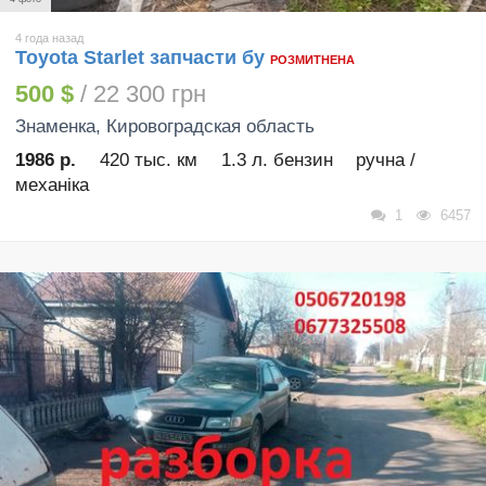
4 года назад
Toyota Starlet запчасти бу
РОЗМИТНЕНА
500 $
/ 22 300 грн
Знаменка
, Кировоградская область
1986 р.
420 тыс. км
1.3 л. бензин
ручна /
механіка
1
6457