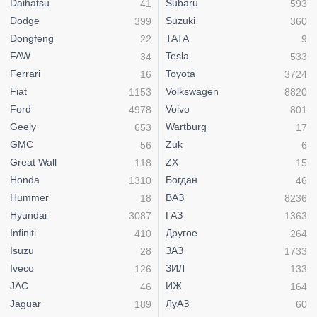
Daihatsu
Subaru
41
593
Dodge
Suzuki
399
360
Dongfeng
TATA
22
9
FAW
Tesla
34
533
Ferrari
Toyota
16
3724
Fiat
Volkswagen
1153
8820
Ford
Volvo
4978
801
Geely
Wartburg
653
17
GMC
Zuk
56
6
Great Wall
ZX
118
15
Honda
Богдан
1310
46
Hummer
ВАЗ
18
8236
Hyundai
ГАЗ
3087
1363
Infiniti
Другое
410
264
Isuzu
ЗАЗ
28
1733
Iveco
ЗИЛ
126
133
JAC
ИЖ
46
164
Jaguar
ЛуАЗ
189
60