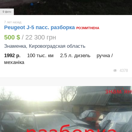
9 фото
7 лет назад
Peugeot J-5 пасс. разборка
РОЗМИТНЕНА
500 $
/ 22 300 грн
Знаменка
, Кировоградская область
1992 р.
100 тыс. км
2.5 л. дизель
ручна /
механіка
4378