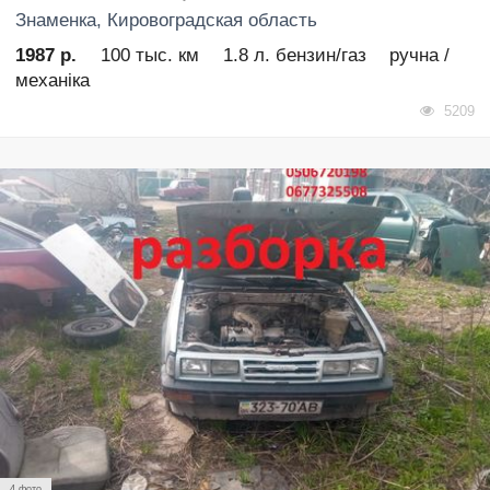
Знаменка
, Кировоградская область
1987 р.
100 тыс. км
1.8 л. бензин/газ
ручна /
механіка
5209
4 фото