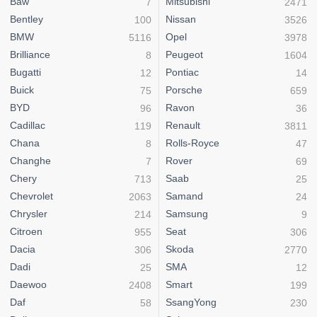
Baw
Mitsubishi
7
2471
Bentley
Nissan
100
3526
BMW
Opel
5116
3978
Brilliance
Peugeot
8
1604
Bugatti
Pontiac
12
14
Buick
Porsche
75
659
BYD
Ravon
96
36
Cadillac
Renault
119
3811
Chana
Rolls-Royce
8
47
Changhe
Rover
7
69
Chery
Saab
713
25
Chevrolet
Samand
2063
24
Chrysler
Samsung
214
9
Citroen
Seat
955
306
Dacia
Skoda
306
2770
Dadi
SMA
25
12
Daewoo
Smart
2408
199
Daf
SsangYong
58
230