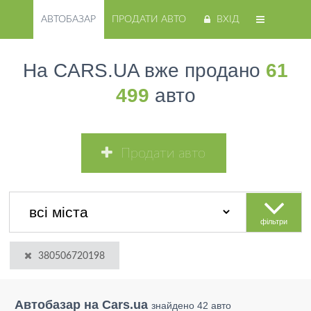
АВТОБАЗАР
ПРОДАТИ АВТО
ВХІД
На CARS.UA вже продано
61
499
авто
Продати авто
фільтри
380506720198
Автобазар на Cars.ua
знайдено 42 авто