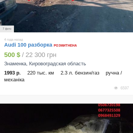
7 фото
4 года назад
Audi 100 разборка
РОЗМИТНЕНА
500 $
/ 22 300 грн
Знаменка
, Кировоградская область
1993 р.
220 тыс. км
2.3 л. бензин/газ
ручна /
механіка
6597