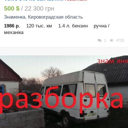
500 $
/ 22 300 грн
Знаменка
, Кировоградская область
1986 р.
120 тыс. км
1.4 л. бензин
ручна /
механіка
1
4720