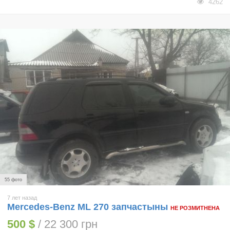
4262
55 фото
7 лет назад
Mercedes-Benz ML 270 запчастыны
НЕ РОЗМИТНЕНА
500 $
/ 22 300 грн