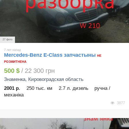
27 фото
7 лет назад
Mercedes-Benz E-Class запчастыны
НЕ
РОЗМИТНЕНА
500 $
/ 22 300 грн
Знаменка
, Кировоградская область
2001 р.
250 тыс. км
2.7 л. дизель
ручна /
механіка
3877