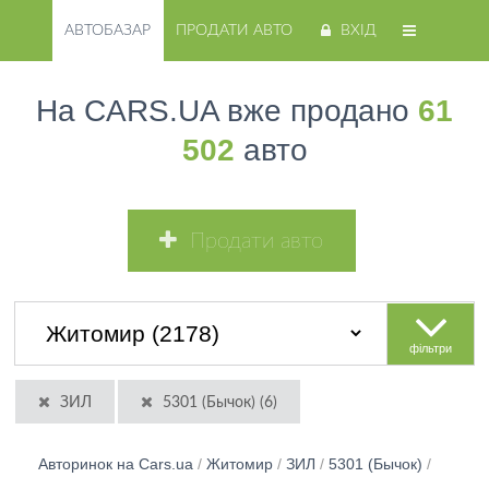
АВТОБАЗАР
ПРОДАТИ АВТО
ВХІД
На CARS.UA вже продано
61
502
авто
Продати авто
фільтри
ЗИЛ
5301 (Бычок) (6)
Авторинок на Cars.ua
/
Житомир
/
ЗИЛ
/
5301 (Бычок)
/