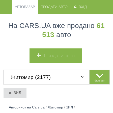
АВТОБАЗАР
ПРОДАТИ АВТО
ВХІД
На CARS.UA вже продано
61
513
авто
Продати авто
фільтри
ЗИЛ
Авторинок на Cars.ua
/
Житомир
/
ЗИЛ
/