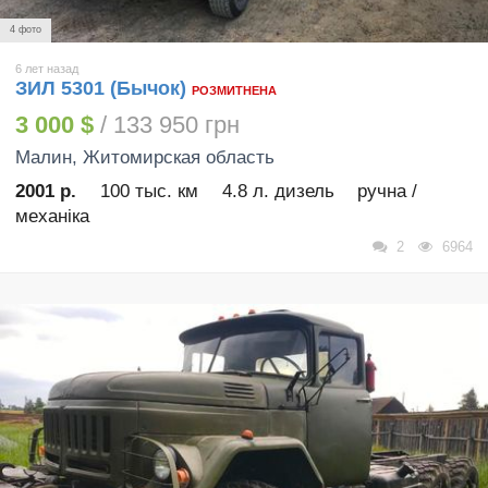
4 фото
6 лет назад
ЗИЛ 5301 (Бычок)
РОЗМИТНЕНА
3 000 $
/ 133 950 грн
Малин
, Житомирская область
2001 р.
100 тыс. км
4.8 л. дизель
ручна /
механіка
2
6964