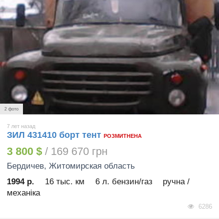
2 фото
7 лет назад
ЗИЛ 431410 борт тент
РОЗМИТНЕНА
3 800 $
/ 169 670 грн
Бердичев
, Житомирская область
1994 р.
16 тыс. км
6 л. бензин/газ
ручна /
механіка
6286