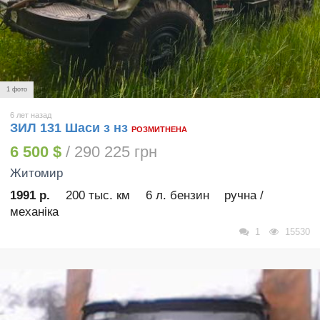
1 фото
6 лет назад
ЗИЛ 131 Шаси з нз
РОЗМИТНЕНА
6 500 $
/ 290 225 грн
Житомир
1991 р.
200 тыс. км
6 л. бензин
ручна /
механіка
1
15530