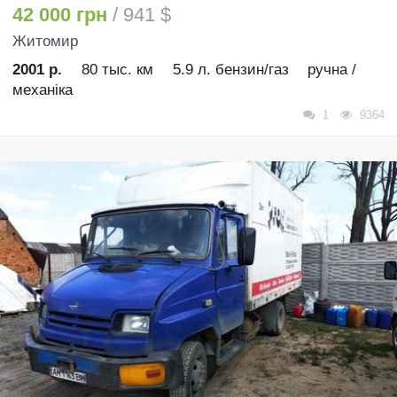
42 000 грн
/ 941 $
Житомир
2001 р.
80 тыс. км
5.9 л. бензин/газ
ручна /
механіка
1
9364