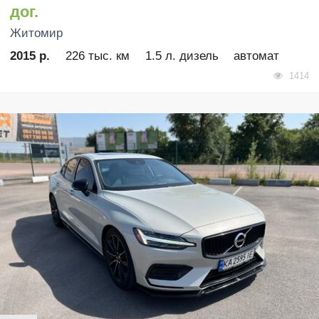
дог.
Житомир
2015 р.
226 тыс. км
1.5 л. дизель
автомат
1414