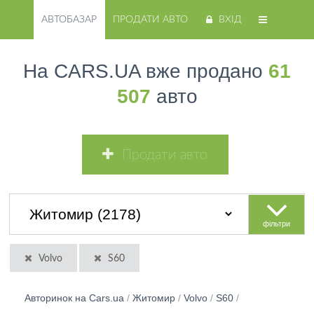
АВТОБАЗАР
ПРОДАТИ АВТО
ВХІД
На CARS.UA вже продано
61
507
авто
Продати авто
фільтри
Volvo
S60
Авторинок на Cars.ua
/
Житомир
/
Volvo
/
S60
/