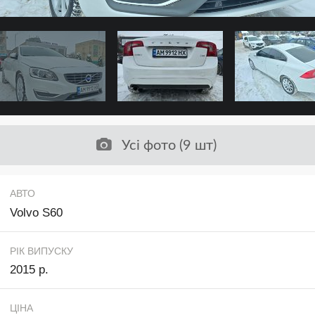
Усі фото (9 шт)
АВТО
Volvo S60
РІК ВИПУСКУ
2015 р.
ЦІНА