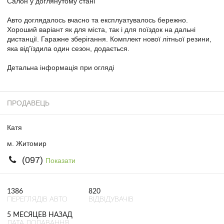
Салон у доглянутому стані
Авто доглядалось вчасно та експлуатувалось бережно.
Хороший варіант як для міста, так і для поїздок на дальні
дистанції. Гаражне зберігання. Комплект нової літньої резини,
яка відʼїздила один сезон, додається.
Детальна інформація при огляді
ПРОДАВЕЦЬ
Катя
м. Житомир
(097)
Показати
1386
820
ПЕРЕГЛЯДІВ АВТО
ВІДВІДУВАЧІВ
5 МЕСЯЦЕВ НАЗАД
ДАТА ДОДАВАННЯ