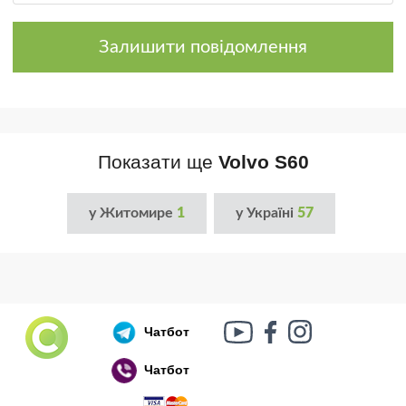
Залишити повідомлення
Показати ще
Volvo S60
у Житомире
1
у Україні
57
Чатбот
Чатбот
Російський воєнний корабель, іди нах..й!