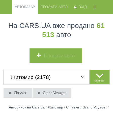
АВТОБАЗАР
ПРОДАТИ АВТО
ВХІД
На CARS.UA вже продано
61
513
авто
Продати авто
фільтри
Chrysler
Grand Voyager
Авторинок на Cars.ua
/
Житомир
/
Chrysler
/
Grand Voyager
/