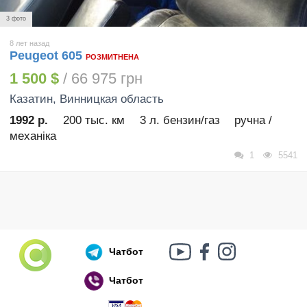
3 фото
8 лет назад
Peugeot 605
РОЗМИТНЕНА
1 500 $
/ 66 975 грн
Казатин
, Винницкая область
1992 р.
200 тыс. км
3 л. бензин/газ
ручна /
механіка
1
5541
Чатбот
Чатбот
Російський воєнний корабель, іди нах..й!