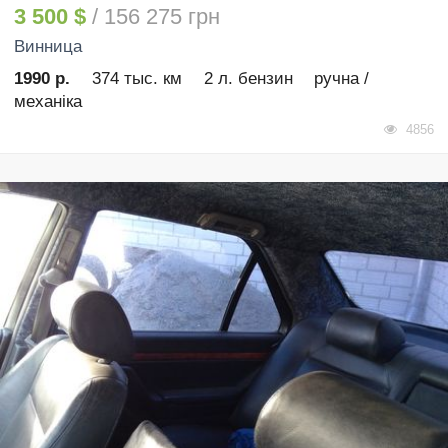
3 500 $
/ 156 275 грн
Винница
1990 р.
374 тыс. км
2 л. бензин
ручна /
механіка
4856