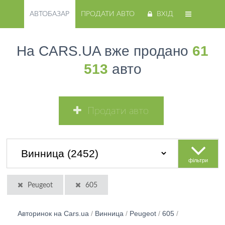
АВТОБАЗАР
ПРОДАТИ АВТО
ВХІД
На CARS.UA вже продано
61
513
авто
Продати авто
фільтри
Peugeot
605
Авторинок на Cars.ua
/
Винница
/
Peugeot
/
605
/