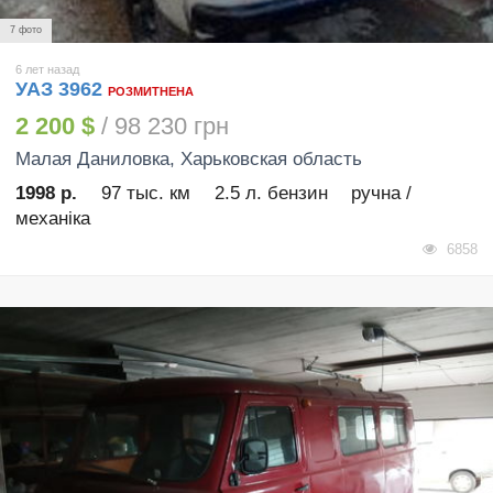
7 фото
6 лет назад
УАЗ 3962
РОЗМИТНЕНА
2 200 $
/ 98 230 грн
Малая Даниловка
, Харьковская область
1998 р.
97 тыс. км
2.5 л. бензин
ручна /
механіка
6858