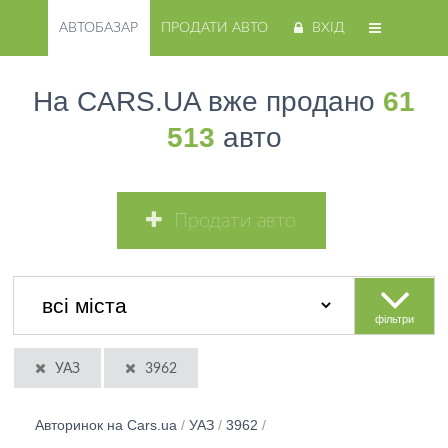
АВТОБАЗАР
ПРОДАТИ АВТО
ВХІД
На CARS.UA вже продано
61
513
авто
Продати авто
фільтри
УАЗ
3962
Авторинок на Cars.ua
/
УАЗ
/
3962
/