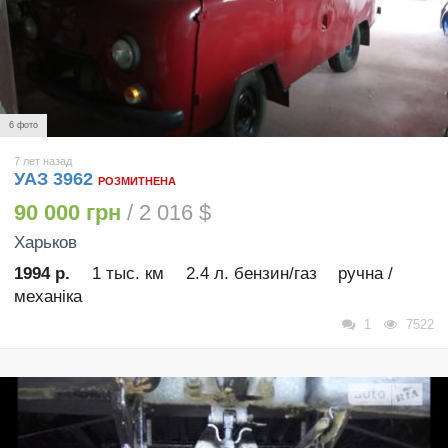
6 фото
7 лет назад
УАЗ 3962
РОЗМИТНЕНА
90 000 грн
/ 2 016 $
Харьков
1994 р.
1 тыс. км
2.4 л. бензин/газ
ручна /
механіка
1
7522