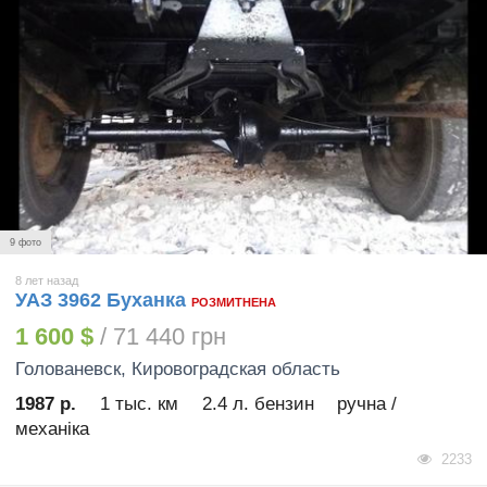
9 фото
8 лет назад
УАЗ 3962 Буханка
РОЗМИТНЕНА
1 600 $
/ 71 440 грн
Голованевск
, Кировоградская область
1987 р.
1 тыс. км
2.4 л. бензин
ручна /
механіка
2233