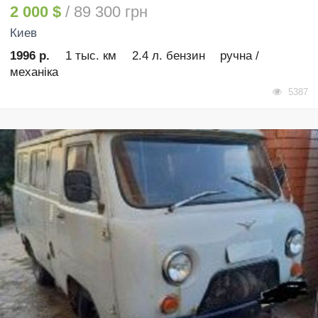
2 000 $
/ 89 300 грн
Киев
1996 р.
1 тыс. км
2.4 л. бензин
ручна /
механіка
5387