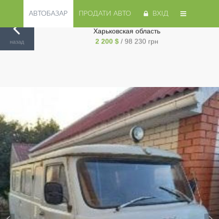
АВТОБАЗАР
ПРОДАТИ АВТО
ВХІД
Продам УАЗ 3962 1998 года в г. Малая Даниловка,
Харьковская область
Авторинок на Cars.ua
/
Харьков
/
УАЗ
/
3962
/
2 200 $
/ 98 230 грн
назад