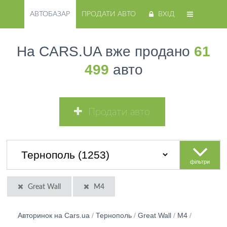
АВТОБАЗАР
ПРОДАТИ АВТО
ВХІД
На CARS.UA вже продано
61
499
авто
Продати авто
фільтри
Great Wall
М4
Авторинок на Cars.ua
/
Тернополь
/
Great Wall
/
М4
/