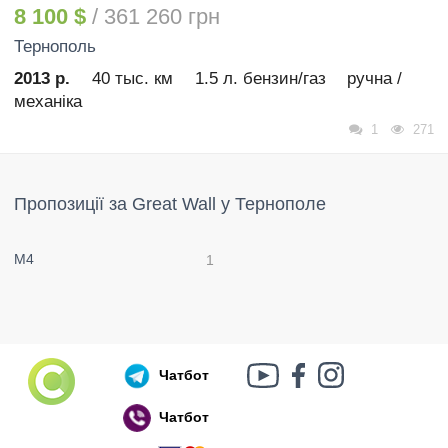
8 100 $
/ 361 260 грн
Тернополь
2013 р.
40 тыс. км
1.5 л. бензин/газ
ручна /
механіка
1
271
Пропозиції за Great Wall у Тернополе
М4
1
Чатбот
Чатбот
Російський воєнний корабель, іди нах..й!