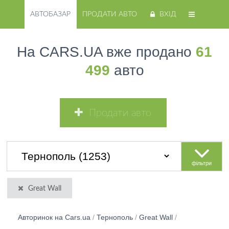
АВТОБАЗАР
ПРОДАТИ АВТО
ВХІД
На CARS.UA вже продано
61
499
авто
Продати авто
фільтри
Great Wall
Авторинок на Cars.ua
/
Тернополь
/
Great Wall
/