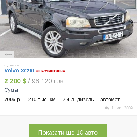
8 фото
год назад
Volvo XC90
НЕ РОЗМИТНЕНА
2 200 $
/ 98 120 грн
Сумы
2006 р.
210 тыс. км
2.4 л. дизель
автомат
1
3609
Показати ще 10 авто