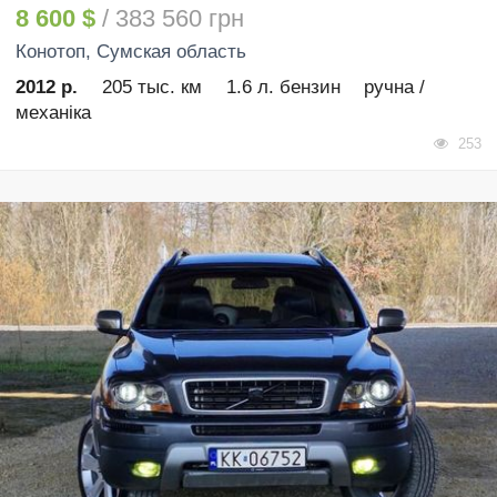
8 600 $
/ 383 560 грн
Конотоп
, Сумская область
2012 р.
205 тыс. км
1.6 л. бензин
ручна /
механіка
253