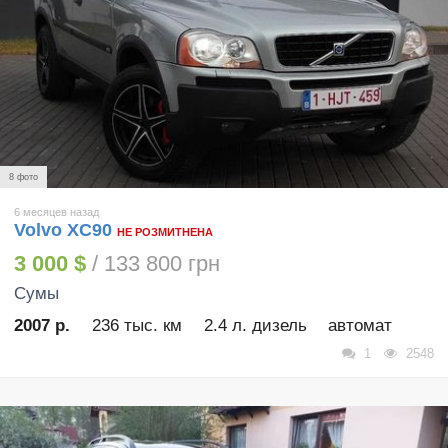
8 фото
6 месяцев назад
Volvo XC90
НЕ РОЗМИТНЕНА
3 000 $
/ 133 800 грн
Сумы
2007 р.
236 тыс. км
2.4 л. дизель
автомат
1
2548