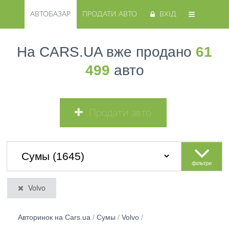
АВТОБАЗАР
ПРОДАТИ АВТО
ВХІД
На CARS.UA вже продано
61
499
авто
Продати авто
фільтри
Volvo
Авторинок на Cars.ua
/
Сумы
/
Volvo
/