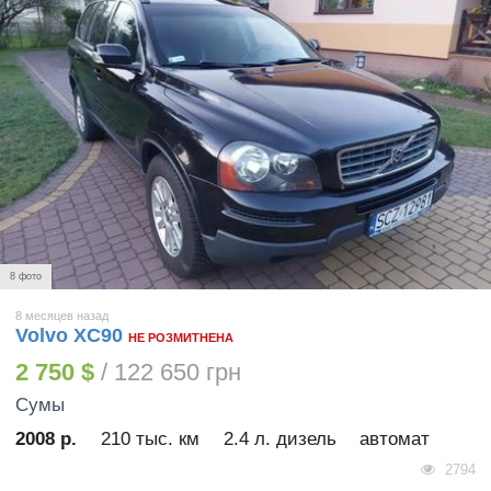
8 фото
8 месяцев назад
Volvo XC90
НЕ РОЗМИТНЕНА
2 750 $
/ 122 650 грн
Сумы
2008 р.
210 тыс. км
2.4 л. дизель
автомат
2794