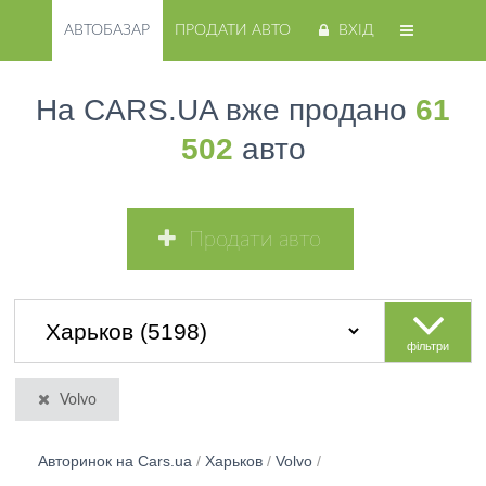
АВТОБАЗАР
ПРОДАТИ АВТО
ВХІД
На CARS.UA вже продано
61
502
авто
Продати авто
фільтри
Volvo
Авторинок на Cars.ua
/
Харьков
/
Volvo
/