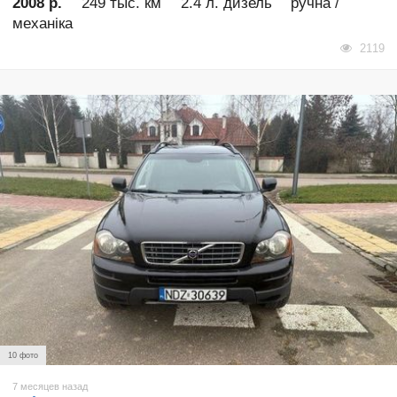
2008 р.
249 тыс. км
2.4 л. дизель
ручна /
механіка
2119
10 фото
7 месяцев назад