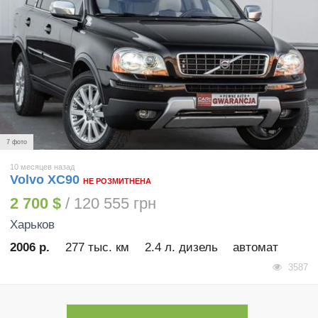
7 фото
10 месяцев назад
Volvo XC90
НЕ РОЗМИТНЕНА
2 700 $
/ 120 555 грн
Харьков
2006 р.
277 тыс. км
2.4 л. дизель
автомат
3587