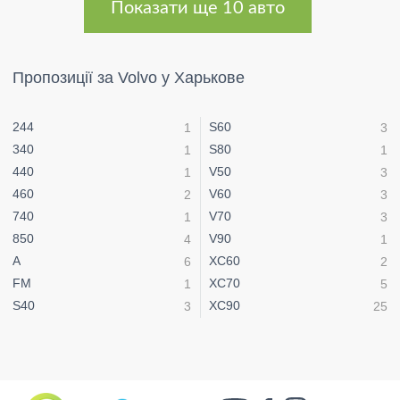
Показати ще 10 авто
Пропозиції за Volvo у Харькове
244
S60
1
3
340
S80
1
1
440
V50
1
3
460
V60
2
3
740
V70
1
3
850
V90
4
1
A
XC60
6
2
FM
XC70
1
5
S40
XC90
3
25