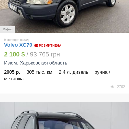
10 фото
9 месяцев назад
Volvo XC70
НЕ РОЗМИТНЕНА
2 100 $
/ 93 765 грн
Изюм
, Харьковская область
2005 р.
305 тыс. км
2.4 л. дизель
ручна /
механіка
2762