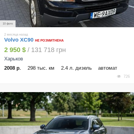
10 фото
2 месяца назад
Volvo XC90
НЕ РОЗМИТНЕНА
2 950 $
/ 131 718 грн
Харьков
2008 р.
298 тыс. км
2.4 л. дизель
автомат
726