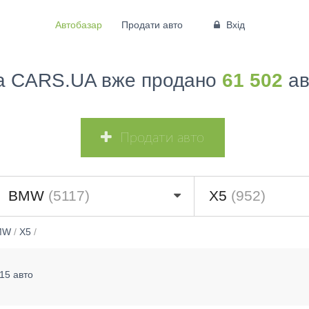
Автобазар
Продати авто
Вхід
а CARS.UA вже продано
61 502
ав
Продати авто
BMW
(5117)
X5
(952)
MW
/
X5
/
15 авто