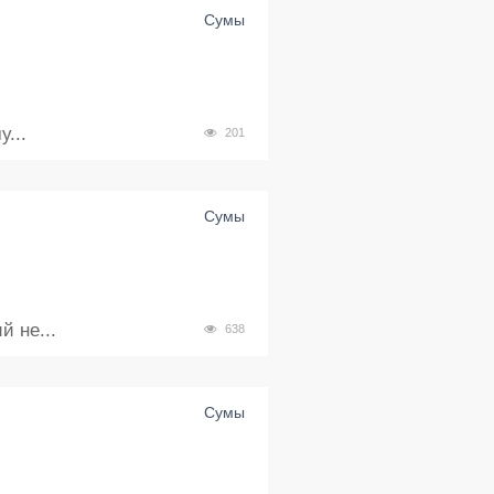
Сумы
...
201
Сумы
 не...
638
Сумы