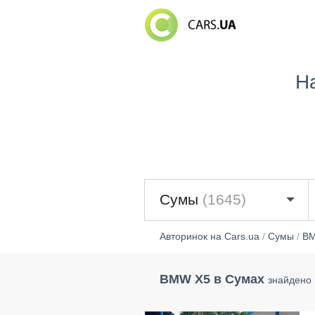
Н
Сумы
(1645)
Авторинок на Cars.ua
/
Сумы
/
B
BMW X5 в Сумах
знайдено 