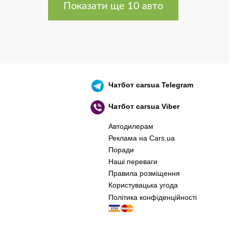
Показати ще 10 авто
Чатбот
carsua Telegram
Чатбот
carsua Viber
Автодилерам
Реклама на Cars.ua
Поради
Наші переваги
Правила розміщення
Користувацька угода
Політика конфіденційності
оєнний корабель, іди нах..й! 🇷🇺 🚢 🖕 PS: 