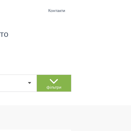
Контакти
то
фільтри