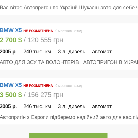
Вас вітає Автопригон по Україні! Шукаєш авто для себе ч
BMW X5
НЕ РОЗМИТНЕНА
9 месяцев назад
2 700 $
/ 120 555 грн
2005 р.
240 тыс. км
3 л. дизель
автомат
АВТО ДЛЯ ЗСУ ТА ВОЛОНТЕРІВ | АВТОПРИГОН В УКРАЇН
BMW X5
НЕ РОЗМИТНЕНА
9 месяцев назад
3 500 $
/ 156 275 грн
2005 р.
246 тыс. км
3 л. дизель
автомат
Автопригін з Европи підберемо надійний авто для вас,під