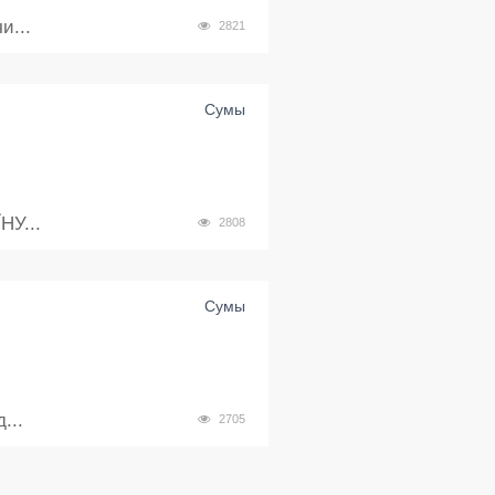
и...
2821
Сумы
У...
2808
Сумы
...
2705