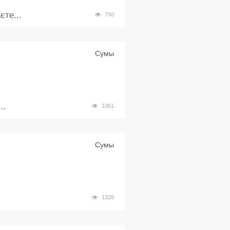
те...
750
Сумы
..
1061
Сумы
1328