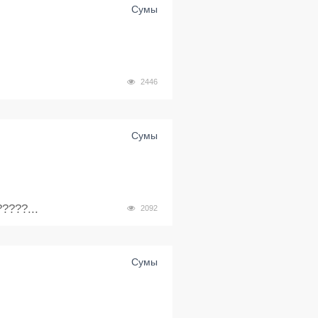
Сумы
2446
Сумы
???...
2092
Сумы