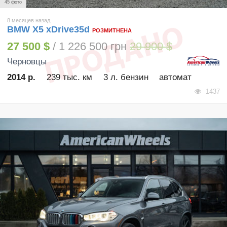
45 фото
8 месяцев назад
BMW X5 xDrive35d
РОЗМИТНЕНА
27 500 $
/ 1 226 500 грн
29 900 $
Черновцы
2014 р.
239 тыс. км
3 л. бензин
автомат
1437