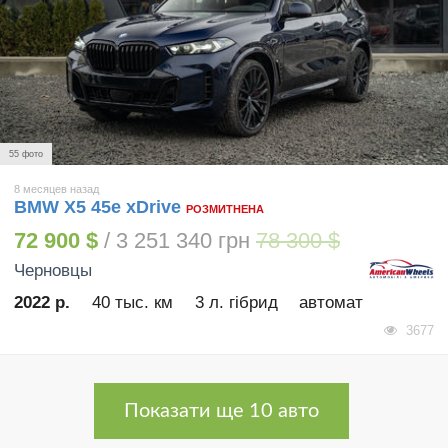
55 фото
8 месяцев назад
BMW X5 45e xDrive
РОЗМИТНЕНА
72 900 $
/ 3 251 340 грн
78 300 $
Черновцы
2022 р.
40 тыс. км
3 л. гібрид
автомат
3677
Показати ще 10 авто