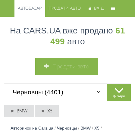
АВТОБАЗАР
ПРОДАТИ АВТО
ВХІД
На CARS.UA вже продано
61
499
авто
Продати авто
фільтри
BMW
X5
Авторинок на Cars.ua
/
Черновцы
/
BMW
/
X5
/