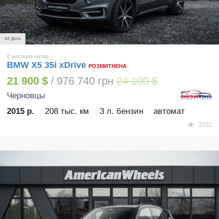
44 фото
8 месяцев назад
BMW X5 35i xDrive
РОЗМИТНЕНА
21 900 $
/ 976 740 грн
24 100 $
Черновцы
2015 р.
208 тыс. км
3 л. бензин
автомат
3332