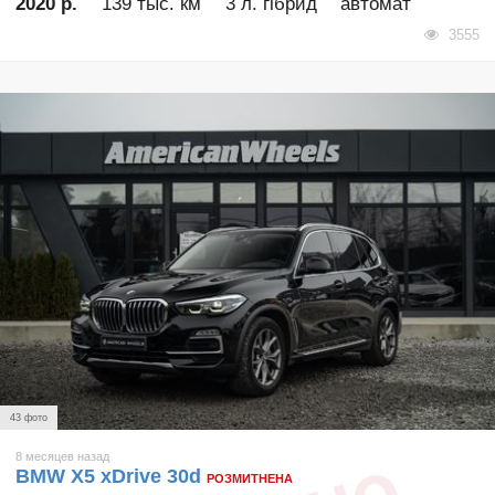
2020 р.
139 тыс. км
3 л. гібрид
автомат
3555
43 фото
8 месяцев назад
BMW X5 xDrive 30d
РОЗМИТНЕНА