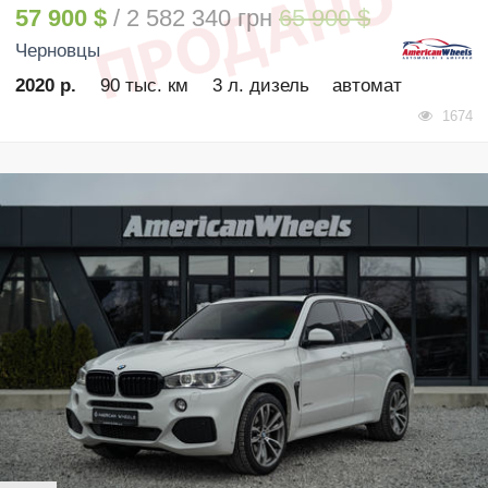
57 900 $
/ 2 582 340 грн
65 900 $
Черновцы
2020 р.
90 тыс. км
3 л. дизель
автомат
1674