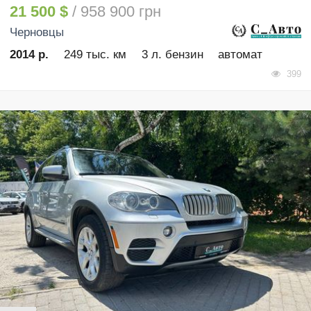
21 500 $
/ 958 900 грн
Черновцы
2014 р.
249 тыс. км
3 л. бензин
автомат
399