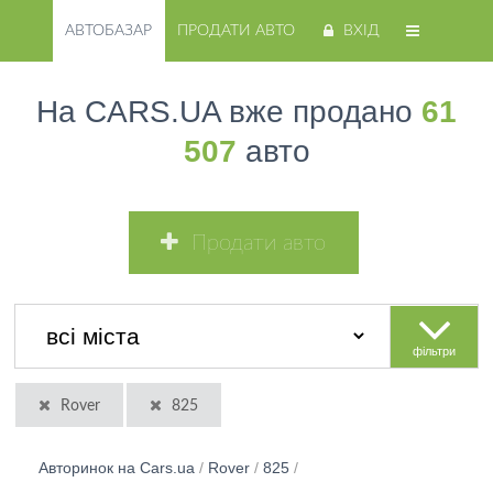
АВТОБАЗАР
ПРОДАТИ АВТО
ВХІД
На CARS.UA вже продано
61
507
авто
Продати авто
фільтри
Rover
825
Авторинок на Cars.ua
/
Rover
/
825
/