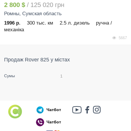
2 800 $
/ 125 020 грн
Ромны
, Сумская область
1996 р.
300 тыс. км
2.5 л. дизель
ручна /
механіка
5667
Продаж Rover 825 у містах
Сумы
1
Чатбот
Чатбот
Російський воєнний корабель, іди нах..й!