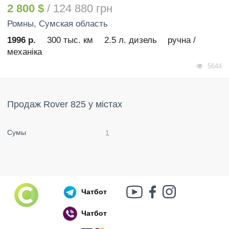
2 800 $
/ 124 880 грн
Ромны
, Сумская область
1996 р.
300 тыс. км
2.5 л. дизель
ручна /
механіка
5644
Продаж Rover 825 у містах
Сумы
1
Чатбот
Чатбот
Російський воєнний корабель, іди нах..й!