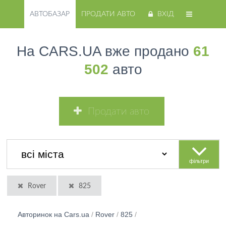
АВТОБАЗАР
ПРОДАТИ АВТО
ВХІД
На CARS.UA вже продано
61
502
авто
Продати авто
фільтри
Rover
825
Авторинок на Cars.ua
/
Rover
/
825
/