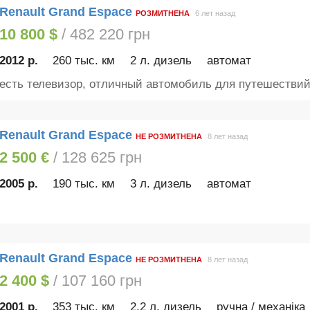
Renault Grand Espace
РОЗМИТНЕНА
6 лет назад
10 800 $
/ 482 220 грн
2012 р.
260 тыс. км
2 л. дизель
автомат
есть телевизор, отличный автомобиль для путешестви
Renault Grand Espace
НЕ РОЗМИТНЕНА
8 лет назад
2 500 €
/ 128 625 грн
2005 р.
190 тыс. км
3 л. дизель
автомат
Renault Grand Espace
НЕ РОЗМИТНЕНА
8 лет назад
2 400 $
/ 107 160 грн
2001 р.
353 тыс. км
2.2 л. дизель
ручна / механіка