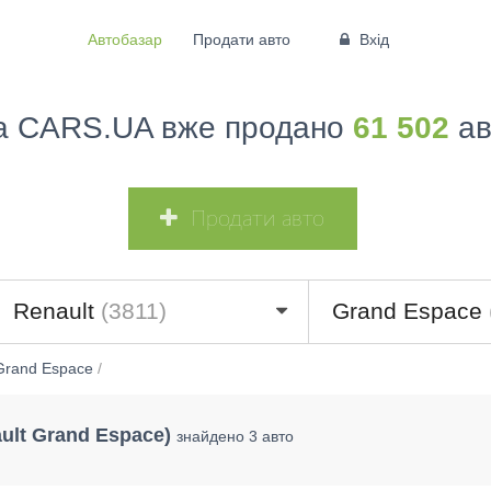
Автобазар
Продати авто
Вхід
а CARS.UA вже продано
61 502
ав
Продати авто
Renault
(3811)
Grand Espace
Grand Espace
/
ult Grand Espace)
знайдено 3 авто