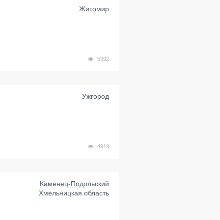
Житомир
й
5992
Ужгород
4919
Каменец-Подольский
Хмельницкая область