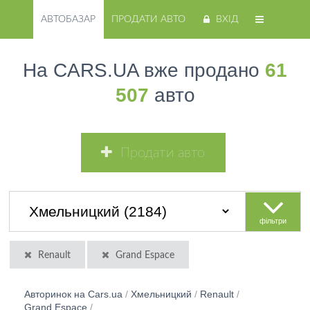
АВТОБАЗАР
ПРОДАТИ АВТО
ВХІД
На CARS.UA вже продано
61
507
авто
Продати авто
фільтри
Renault
Grand Espace
Авторинок на Cars.ua
/
Хмельницкий
/
Renault
/
Grand Espace
/