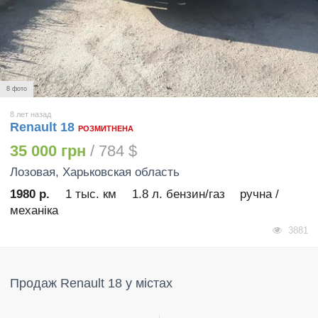
8 фото
8 лет назад
Renault 18
РОЗМИТНЕНА
35 000 грн
/ 784 $
Лозовая
, Харьковская область
1980 р.
1 тыс. км
1.8 л. бензин/газ
ручна /
механіка
3881
Продаж Renault 18 у містах