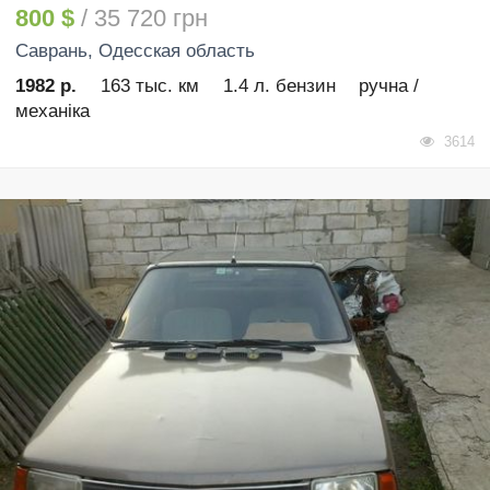
800 $
/ 35 720 грн
Саврань
, Одесская область
1982 р.
163 тыс. км
1.4 л. бензин
ручна /
механіка
3614