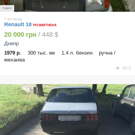
6 фото
7 лет назад
Renault 18
РОЗМИТНЕНА
20 000 грн
/ 448 $
Днепр
1979 р.
300 тыс. км
1.4 л. бензин
ручна /
механіка
5673