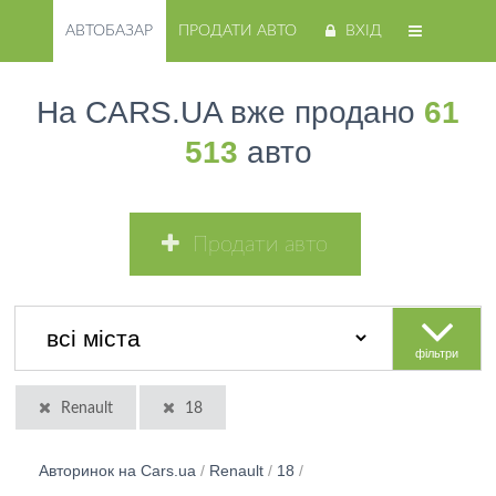
АВТОБАЗАР
ПРОДАТИ АВТО
ВХІД
На CARS.UA вже продано
61
513
авто
Продати авто
фільтри
Renault
18
Авторинок на Cars.ua
/
Renault
/
18
/