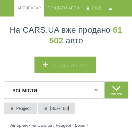
АВТОБАЗАР
ПРОДАТИ АВТО
ВХІД
На CARS.UA вже продано
61
502
авто
Продати авто
фільтри
Peugeot
[Boxer (3)]
Авторинок на Cars.ua
/
Peugeot
/
Boxer
/