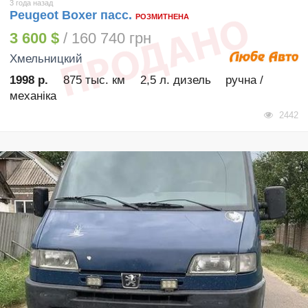
3 года назад
Peugeot Boxer пасс.
РОЗМИТНЕНА
3 600 $
/ 160 740 грн
Хмельницкий
1998 р.
875 тыс. км
2,5 л. дизель
ручна /
механіка
2442