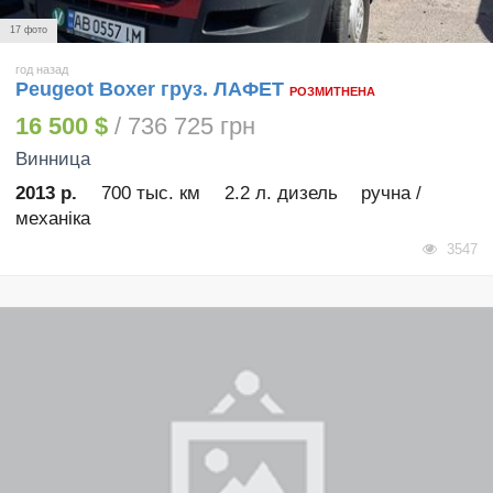
17 фото
год назад
Peugeot Boxer груз. ЛАФЕТ
РОЗМИТНЕНА
16 500 $
/ 736 725 грн
Винница
2013 р.
700 тыс. км
2.2 л. дизель
ручна /
механіка
3547