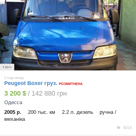
4 фото
2 года назад
Peugeot Boxer груз.
РОЗМИТНЕНА
3 200 $
/ 142 880 грн
Одесса
2005 р.
200 тыс. км
2.2 л. дизель
ручна /
механіка
6014