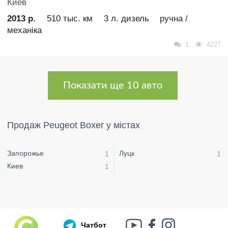
Киев
2013 р.
510 тыс. км
3 л. дизель
ручна /
механіка
1
4227
Показати ще 10 авто
Продаж Peugeot Boxer у містах
Запорожье
Луцк
1
1
Киев
1
Чатбот