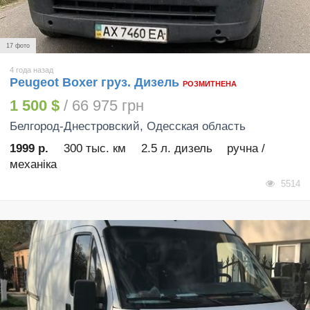
17 фото
4 года назад
Peugeot Boxer груз. Дизель
РОЗМИТНЕНА
1 500 $
/ 66 975 грн
Белгород-Днестровский
, Одесская область
1999 р.
300 тыс. км
2.5 л. дизель
ручна /
механіка
5514