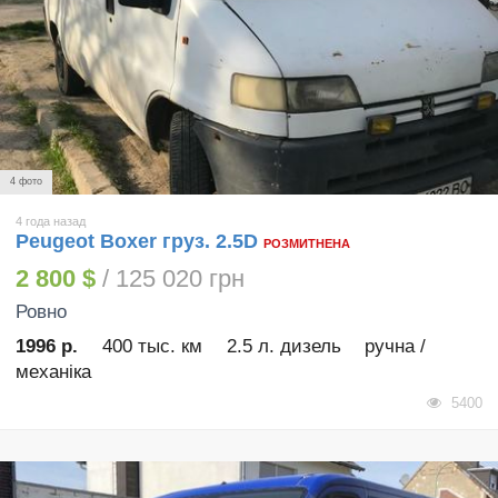
4 фото
4 года назад
Peugeot Boxer груз. 2.5D
РОЗМИТНЕНА
2 800 $
/ 125 020 грн
Ровно
1996 р.
400 тыс. км
2.5 л. дизель
ручна /
механіка
5400