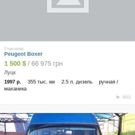
2 года назад
Peugeot Boxer
1 500 $
/ 66 975 грн
Луцк
1997 р.
355 тыс. км
2.5 л. дизель
ручная /
маханика
9816