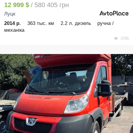
12 999 $
/ 580 405 грн
Луцк
2014 р.
363 тыс. км
2.2 л. дизель
ручна /
механіка
3765