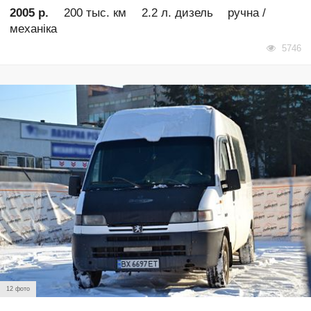
2005 р.
200 тыс. км
2.2 л. дизель
ручна /
механіка
5746
12 фото