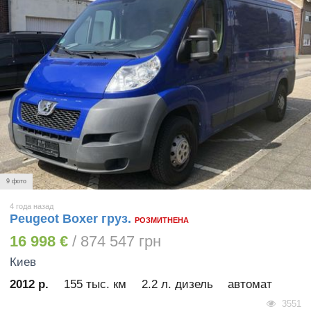
9 фото
4 года назад
Peugeot Boxer груз.
РОЗМИТНЕНА
16 998 €
/ 874 547 грн
Киев
2012 р.
155 тыс. км
2.2 л. дизель
автомат
3551