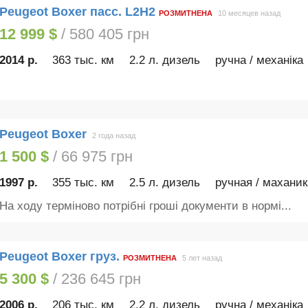
Peugeot Boxer пасс. L2H2
РОЗМИТНЕНА
10 месяцев назад
12 999 $
/ 580 405 грн
2014 р.
363 тыс. км
2.2 л. дизель
ручна / механіка
Peugeot Boxer
2 года назад
1 500 $
/ 66 975 грн
1997 р.
355 тыс. км
2.5 л. дизель
ручная / маханик
На ходу терміново потрібні гроші документи в нормі...
Peugeot Boxer груз.
РОЗМИТНЕНА
5 лет назад
5 300 $
/ 236 645 грн
2006 р.
206 тыс. км
2.2 л. дизель
ручна / механіка