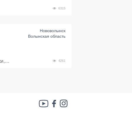
6315
Нововолынск
Волынская область
,...
4261