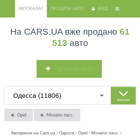
АВТОБАЗАР
ПРОДАТИ АВТО
ВХІД
На CARS.UA вже продано
61
513
авто
Продати авто
фільтри
Opel
Movano пасс.
Авторинок на Cars.ua
/
Одесса
/
Opel
/
Movano пасс.
/