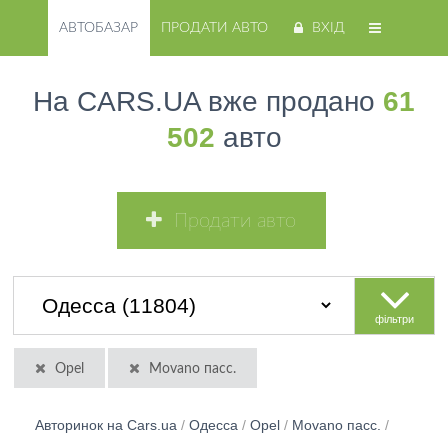
АВТОБАЗАР
ПРОДАТИ АВТО
ВХІД
На CARS.UA вже продано
61
502
авто
Продати авто
фільтри
Opel
Movano пасс.
Авторинок на Cars.ua
/
Одесса
/
Opel
/
Movano пасс.
/