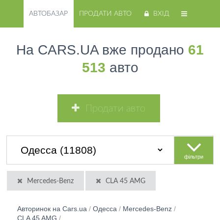
АВТОБАЗАР
ПРОДАТИ АВТО
ВХІД
На CARS.UA вже продано
61
513
авто
Продати авто
фільтри
Mercedes-Benz
CLA 45 AMG
Авторинок на Cars.ua
/
Одесса
/
Mercedes-Benz
/
CLA 45 AMG
/