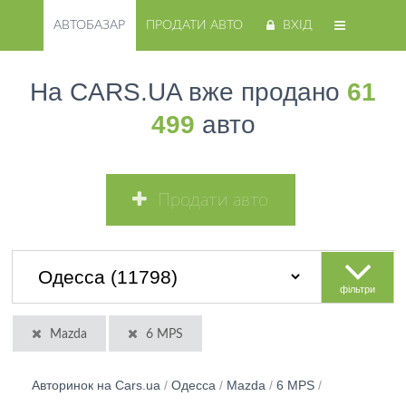
АВТОБАЗАР
ПРОДАТИ АВТО
ВХІД
На CARS.UA вже продано
61
499
авто
Продати авто
фільтри
Mazda
6 MPS
Авторинок на Cars.ua
/
Одесса
/
Mazda
/
6 MPS
/