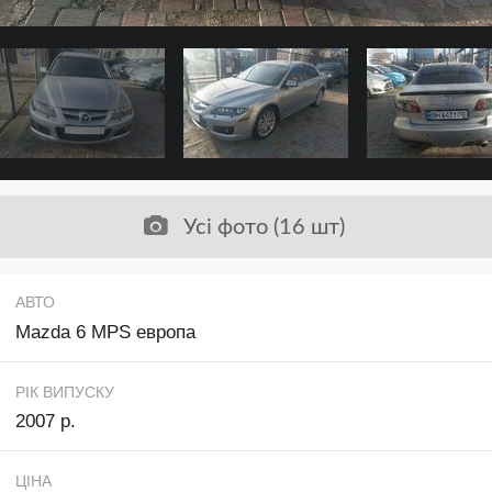
Усі фото (16 шт)
АВТО
Mazda 6 MPS европа
РІК ВИПУСКУ
2007 р.
ЦІНА