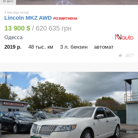
45 фото
4 месяца назад
Lincoln MKZ AWD
РОЗМИТНЕНА
13 900 $
/ 620 635 грн
Одесса
2019 р.
48 тыс. км
3 л. бензин
автомат
1677