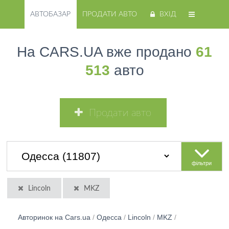
АВТОБАЗАР
ПРОДАТИ АВТО
ВХІД
На CARS.UA вже продано
61
513
авто
Продати авто
фільтри
Lincoln
MKZ
Авторинок на Cars.ua
/
Одесса
/
Lincoln
/
MKZ
/