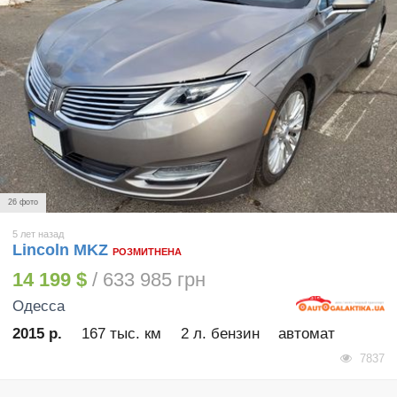
26 фото
5 лет назад
Lincoln MKZ
РОЗМИТНЕНА
14 199 $
/ 633 985 грн
Одесса
2015 р.
167 тыс. км
2 л. бензин
автомат
7837