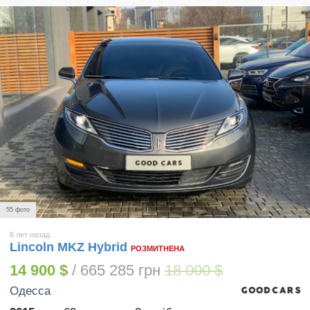
55 фото
6 лет назад
Lincoln MKZ Hybrid
РОЗМИТНЕНА
14 900 $
/ 665 285 грн
18 000 $
Одесса