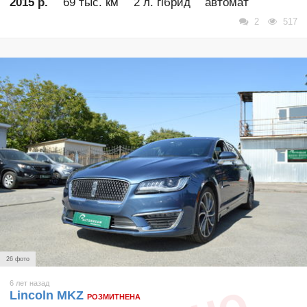
2015 р.
69 тыс. км
2 л. гібрид
автомат
2
517
26 фото
6 лет назад
Lincoln MKZ
РОЗМИТНЕНА