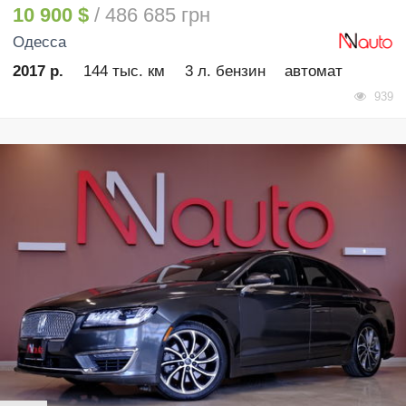
10 900 $
/ 486 685 грн
Одесса
2017 р.
144 тыс. км
3 л. бензин
автомат
939