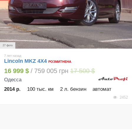
27 фото
7 лет назад
Lincoln MKZ 4X4
РОЗМИТНЕНА
16 999 $
/ 759 005 грн
17 500 $
Одесса
2014 р.
100 тыс. км
2 л. бензин
автомат
2452