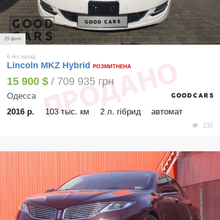
25 фото
6 лет назад
Lincoln MKZ Hybrid
РОЗМИТНЕНА
15 900 $
/ 709 935 грн
Одесса
2016 р.
103 тыс. км
2 л. гібрид
автомат
235