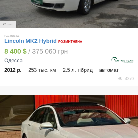
22 фото
год назад
Lincoln MKZ Hybrid
РОЗМИТНЕНА
8 400 $
/ 375 060 грн
Одесса
2012 р.
253 тыс. км
2.5 л. гібрид
автомат
4370