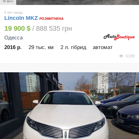
50 фото
6 лет назад
Lincoln MKZ
РОЗМИТНЕНА
19 900 $
/ 888 535 грн
Одесса
2016 р.
29 тыс. км
2 л. гібрид
автомат
6188