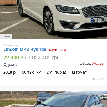
22 фото
2 года назад
Lincoln MKZ Hybride
РОЗМИТНЕНА
22 900 $
/ 1 022 485 грн
Одесса
2018 р.
60 тыс. км
2 л. гібрид
автомат
7770