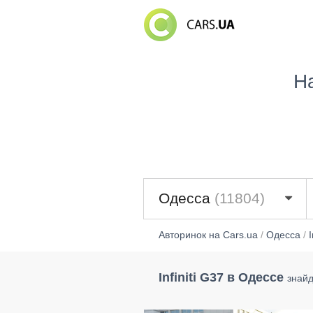
Н
Одесса
(11804)
Авторинок на Cars.ua
/
Одесса
/
I
Infiniti G37 в Одессе
знайд