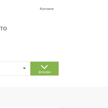
Контакти
то
фільтри