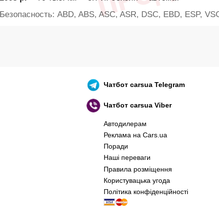
Безопасность: ABD, ABS, ASC, ASR, DSC, EBD, ESP, VSC,
Чатбот
carsua Telegram
Чатбот
carsua Viber
Автодилерам
Реклама на Cars.ua
Поради
Наші переваги
Правила розміщення
Користувацька угода
Політика конфіденційності
оєнний корабель, іди нах..й! 🇷🇺 🚢 🖕 PS: 