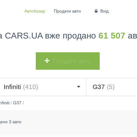
Автобазар
Продати авто
Вхід
а CARS.UA вже продано
61 507
ав
Продати авто
Infiniti
(410)
G37
(5)
nfiniti
/
G37
/
ено 3 авто