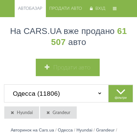
АВТОБАЗАР
ПРОДАТИ АВТО
ВХІД
На CARS.UA вже продано
61
507
авто
Продати авто
фільтри
Hyundai
Grandeur
Авторинок на Cars.ua
/
Одесса
/
Hyundai
/
Grandeur
/