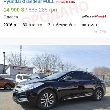
Hyundai Grandeur FULL
РОЗМИТНЕНА
14 900 $
/ 665 285 грн
Одесса
2016 р.
80 тыс. км
3 л. бензин/газ
автомат
7244