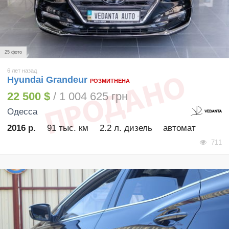
25 фото
6 лет назад
Hyundai Grandeur
РОЗМИТНЕНА
22 500 $
/ 1 004 625 грн
Одесса
2016 р.
91 тыс. км
2.2 л. дизель
автомат
711