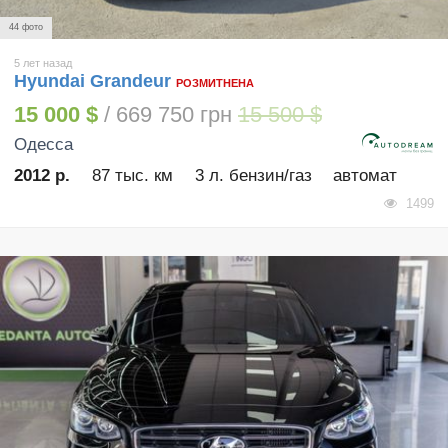
44 фото
5 лет назад
Hyundai Grandeur
РОЗМИТНЕНА
15 000 $
/ 669 750 грн
15 500 $
Одесса
2012 р.
87 тыс. км
3 л. бензин/газ
автомат
1499