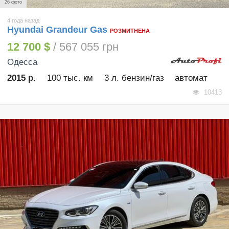
26 фото
4 года назад
Hyundai Grandeur Gas
РОЗМИТНЕНА
12 700 $
/ 567 055 грн
Одесса
2015 р.
100 тыс. км
3 л. бензин/газ
автомат
10413