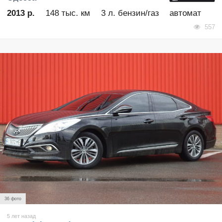
2013 р.
148 тыс. км
3 л. бензин/газ
автомат
557
36 фото
5 лет назад