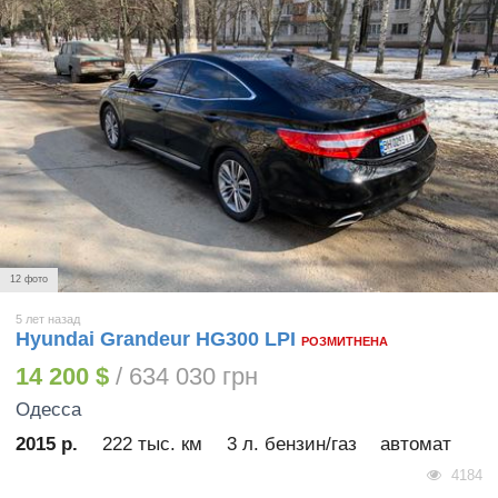
12 фото
5 лет назад
Hyundai Grandeur HG300 LPI
РОЗМИТНЕНА
14 200 $
/ 634 030 грн
Одесса
2015 р.
222 тыс. км
3 л. бензин/газ
автомат
4184