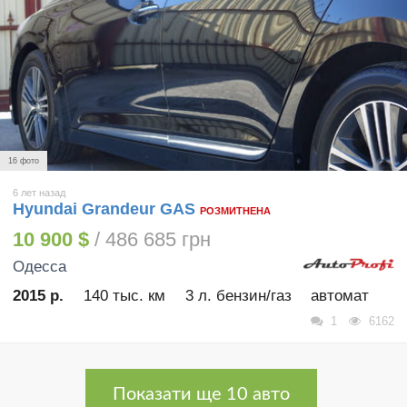
16 фото
6 лет назад
Hyundai Grandeur GAS
РОЗМИТНЕНА
10 900 $
/ 486 685 грн
Одесса
2015 р.
140 тыс. км
3 л. бензин/газ
автомат
1
6162
Показати ще 10 авто