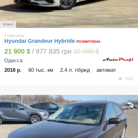
18 фото
4 года назад
Hyundai Grandeur Hybride
РОЗМИТНЕНА
21 900 $
/ 977 835 грн
22 900 $
Одесса
2018 р.
60 тыс. км
2.4 л. гібрид
автомат
8151