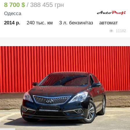
8 700 $
/ 388 455 грн
Одесса
2014 р.
240 тыс. км
3 л. бензин/газ
автомат
11182