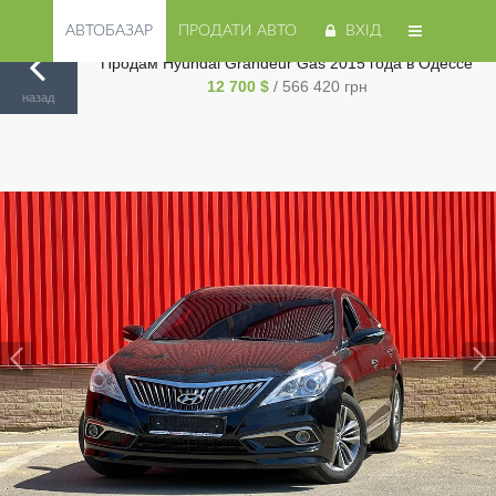
АВТОБАЗАР
ПРОДАТИ АВТО
ВХІД
Продам Hyundai Grandeur Gas 2015 года в Одессе
12 700 $
/ 566 420 грн
Авторинок на Cars.ua
/
Одесса
/
Hyundai
/
Grandeur
/
назад