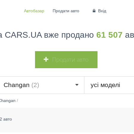
Автобазар
Продати авто
Вхід
а CARS.UA вже продано
61 507
ав
Продати авто
Changan
(2)
усі моделі
Changan
/
2 авто