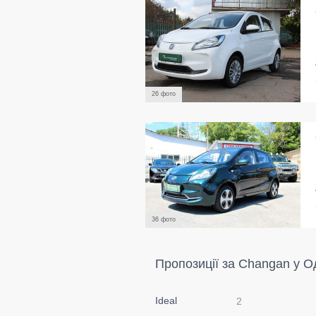
26 фото
36 фото
Пропозиції за Changan у О
Ideal
2