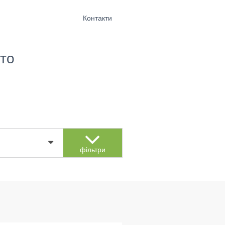
Контакти
то
фільтри