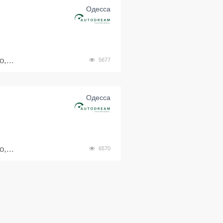
Одесса
,...
5677
Одесса
,...
6570