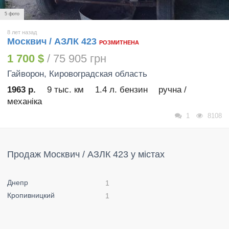
5 фото
8 лет назад
Москвич / АЗЛК 423
РОЗМИТНЕНА
1 700 $
/ 75 905 грн
Гайворон
, Кировоградская область
1963 р.
9 тыс. км
1.4 л. бензин
ручна /
механіка
1
8108
Продаж Москвич / АЗЛК 423 у містах
Днепр
1
Кропивницкий
1