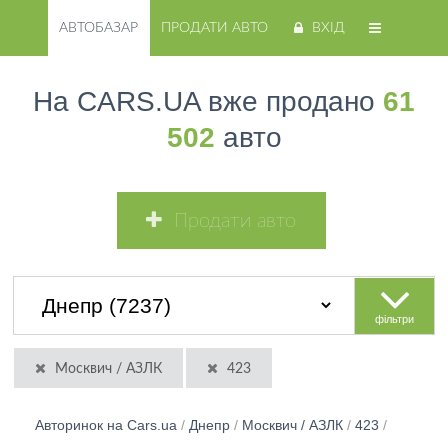
АВТОБАЗАР
ПРОДАТИ АВТО
ВХІД
На CARS.UA вже продано
61
502
авто
Продати авто
фільтри
Москвич / АЗЛК
423
Авторинок на Cars.ua
/
Днепр
/
Москвич / АЗЛК
/
423
/