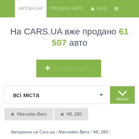
АВТОБАЗАР
ПРОДАТИ АВТО
ВХІД
На CARS.UA вже продано
61
507
авто
Продати авто
фільтри
Mercedes-Benz
ML 280
Авторинок на Cars.ua
/
Mercedes-Benz
/
ML 280
/