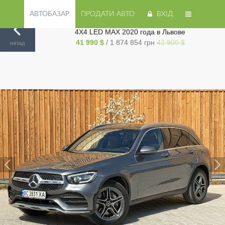
АВТОБАЗАР
ПРОДАТИ АВТО
ВХІД
Продам Mercedes-Benz GLC-Class НЕ МАЛЬОВАНИЙ
4Х4 LED MAX 2020 года в Львове
Авторинок на Cars.ua
/
Львов
/
Mercedes-Benz
/
GLC-Class
/
41 990 $
/ 1 874 854 грн
42 900 $
назад