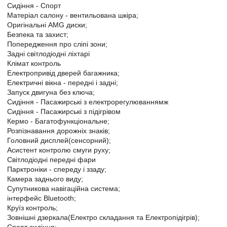
Сидіння - Спорт
Матеріал салону - вентильована шкіра;
Оригінальні AMG диски;
Безпека та захист;
Попередження про сліпі зони;
Задні світлодіодні ліхтарі
Клімат контроль
Електропривід дверей багажника;
Електричні вікна - передні і задні;
Запуск двигуна без ключа;
Сидіння - Пасажирські з електрорегулюваннямж
Сидіння - Пасажирські з підігрівом
Кермо - Багатофункціональне;
Розпізнавання дорожніх знаків;
Головний дисплей(сенсорний);
Асистент контролю смуги руху;
Світлодіодні передні фари
Парктроніки - спереду і ззаду;
Камера заднього виду;
Супутникова навігаційна система;
інтерфейс Bluetooth;
Круїз контроль;
Зовнішні дзеркала(Електро складання та Електропідігрів);
Спорт сидіння;