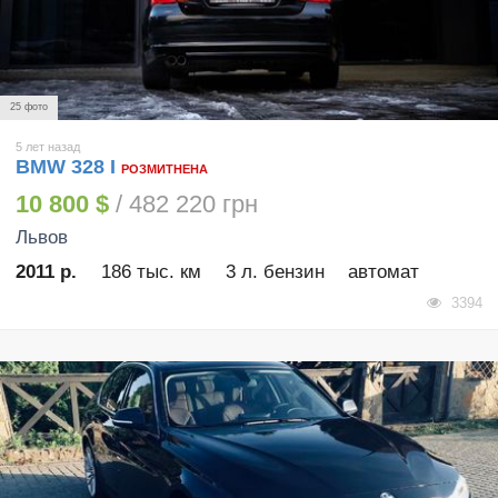
25 фото
5 лет назад
BMW 328 І
РОЗМИТНЕНА
10 800 $
/ 482 220 грн
Львов
2011 р.
186 тыс. км
3 л. бензин
автомат
3394