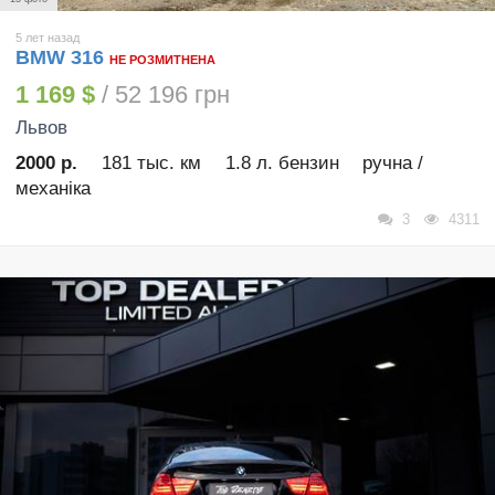
5 лет назад
BMW 316
НЕ РОЗМИТНЕНА
1 169 $
/ 52 196 грн
Львов
2000 р.
181 тыс. км
1.8 л. бензин
ручна /
механіка
3
4311