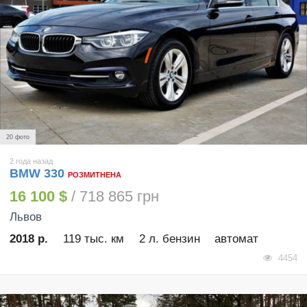
20 фото
2 года назад
BMW 330
РОЗМИТНЕНА
16 100 $
/ 718 865 грн
Львов
2018 р.
119 тыс. км
2 л. бензин
автомат
4454