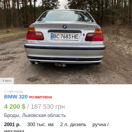
9 фото
2 года назад
BMW 320
РОЗМИТНЕНА
4 200 $
/ 187 530 грн
Броды
, Львовская область
2001 р.
300 тыс. км
2 л. дизель
ручна /
механіка