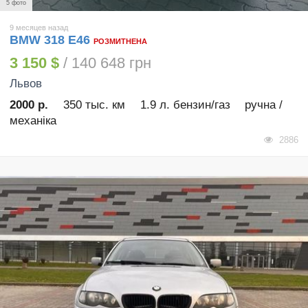
5 фото
9 месяцев назад
BMW 318 E46
РОЗМИТНЕНА
3 150 $
/ 140 648 грн
Львов
2000 р.
350 тыс. км
1.9 л. бензин/газ
ручна /
механіка
2886