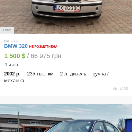
7 фото
год назад
BMW 320
НЕ РОЗМИТНЕНА
1 500 $
/ 66 975 грн
Львов
2002 р.
235 тыс. км
2 л. дизель
ручна /
механіка
4166