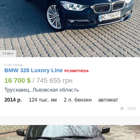
13 фото
6 лет назад
BMW 328 Luxory Line
РОЗМИТНЕНА
16 700 $
/ 745 655 грн
Трускавец
, Львовская область
2014 р.
124 тыс. км
2 л. бензин
автомат
3334