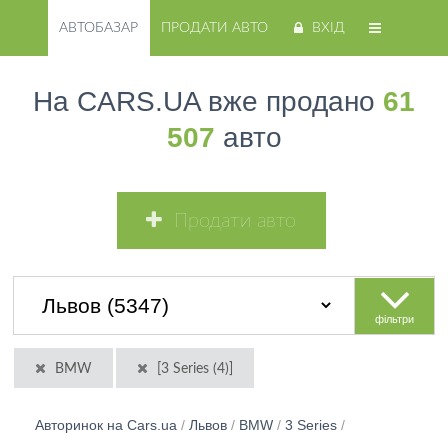
АВТОБАЗАР
ПРОДАТИ АВТО
ВХІД
На CARS.UA вже продано
61
507
авто
Продати авто
фільтри
BMW
[3 Series (4)]
Авторинок на Cars.ua
/
Львов
/
BMW
/
3 Series
/