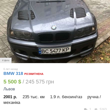
4 фото
6 лет назад
BMW 318
РОЗМИТНЕНА
5 500 $
/ 245 575 грн
Львов
2001 р.
235 тыс. км
1.9 л. бензин/газ
ручна /
механіка
1
5163